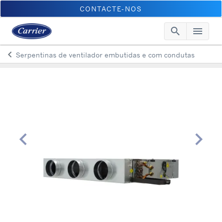
CONTACTE-NOS
search
menu
Searc
Me
keyboard_arrow_left
Serpentinas de ventilador embutidas e com condutas
Arrow back
chevron_left
chevron_right