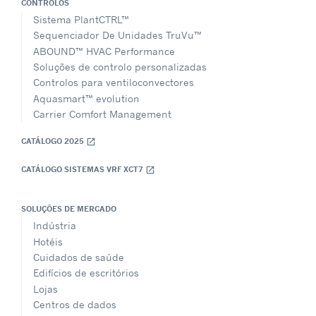
CONTROLOS
Sistema PlantCTRL™
Sequenciador De Unidades TruVu™
ABOUND™ HVAC Performance
Soluções de controlo personalizadas
Controlos para ventiloconvectores
Aquasmart™ evolution
Carrier Comfort Management
CATÁLOGO 2025
open_in_new
CATÁLOGO SISTEMAS VRF XCT7
open_in_new
SOLUÇÕES DE MERCADO
Indústria
Hotéis
Cuidados de saúde
Edifícios de escritórios
Lojas
Centros de dados