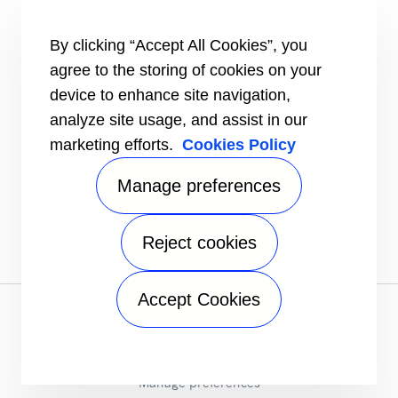
#MasteringEfficiency
Encontre um escritório de vendas na Europa
By clicking “Accept All Cookies”, you
RECURSOS
agree to the storing of cookies on your
Brochuras
device to enhance site navigation,
Vídeos
analyze site usage, and assist in our
INFORMAÇÕES
marketing efforts.
Cookies Policy
Fornecedores
Investidores
Manage preferences
CONTACTE-NOS
FOLLOW US
Reject cookies
Accept Cookies
Aviso de privacidade
|
Termos de utilização
|
Termos de
venda
|
Mapa do site
A Carrier Company
©2026 Carrier. All Rights Reserved.
Manage preferences