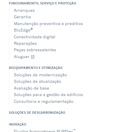
FUNCIONAMENTO, SERVIÇO E PROTEÇÃO
Arranques
Garantia
Manutenção preventiva e preditiva
®
BluEdge
Conectividade digital
Reparações
Peças sobressalentes
Aluguer
open_in_new
REEQUIPAMENTO E OTIMIZAÇÃO
Soluções de modernização
Soluções de atualização
Avaliação de base
Soluções para a gestão de edifícios
Consultoria e regulamentação
SOLUÇÕES DE DESCARBONIZAÇÃO
INOVAÇÃO
™
Fluidos frigorigéneos PUREtec