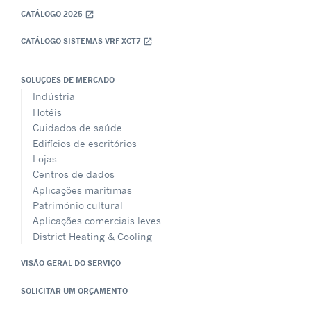
CATÁLOGO 2025
open_in_new
CATÁLOGO SISTEMAS VRF XCT7
open_in_new
SOLUÇÕES DE MERCADO
Indústria
Hotéis
Cuidados de saúde
Edifícios de escritórios
Lojas
Centros de dados
Aplicações marítimas
Património cultural
Aplicações comerciais leves
District Heating & Cooling
VISÃO GERAL DO SERVIÇO
SOLICITAR UM ORÇAMENTO