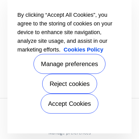
#MasteringEfficiency
Encontre um escritório de vendas na Europa
By clicking “Accept All Cookies”, you
RECURSOS
agree to the storing of cookies on your
Brochuras
device to enhance site navigation,
Vídeos
analyze site usage, and assist in our
INFORMAÇÕES
marketing efforts.
Cookies Policy
Fornecedores
Investidores
Manage preferences
CONTACTE-NOS
FOLLOW US
Reject cookies
Accept Cookies
Aviso de privacidade
|
Termos de utilização
|
Termos de
venda
|
Mapa do site
A Carrier Company
©2026 Carrier. All Rights Reserved.
Manage preferences