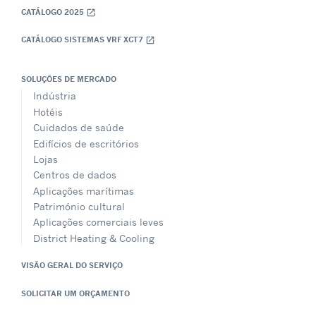
CATÁLOGO 2025
open_in_new
CATÁLOGO SISTEMAS VRF XCT7
open_in_new
SOLUÇÕES DE MERCADO
Indústria
Hotéis
Cuidados de saúde
Edifícios de escritórios
Lojas
Centros de dados
Aplicações marítimas
Património cultural
Aplicações comerciais leves
District Heating & Cooling
VISÃO GERAL DO SERVIÇO
SOLICITAR UM ORÇAMENTO