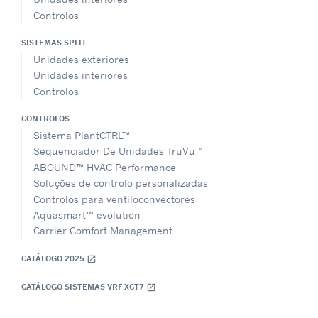
Controlos
SISTEMAS SPLIT
Unidades exteriores
Unidades interiores
Controlos
CONTROLOS
Sistema PlantCTRL™
Sequenciador De Unidades TruVu™
ABOUND™ HVAC Performance
Soluções de controlo personalizadas
Controlos para ventiloconvectores
Aquasmart™ evolution
Carrier Comfort Management
CATÁLOGO 2025
open_in_new
CATÁLOGO SISTEMAS VRF XCT7
open_in_new