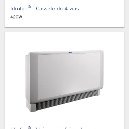
®
Idrofan
- Cassete de 4 vias
42GW
®