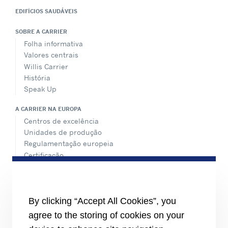
EDIFÍCIOS SAUDÁVEIS
SOBRE A CARRIER
Folha informativa
Valores centrais
Willis Carrier
História
Speak Up
A CARRIER NA EUROPA
Centros de excelência
Unidades de produção
Regulamentação europeia
Certificação
Casos práticos
#MasteringEfficiency
Encontre um escritório de vendas na Europa
By clicking “Accept All Cookies”, you
RECURSOS
agree to the storing of cookies on your
Brochuras