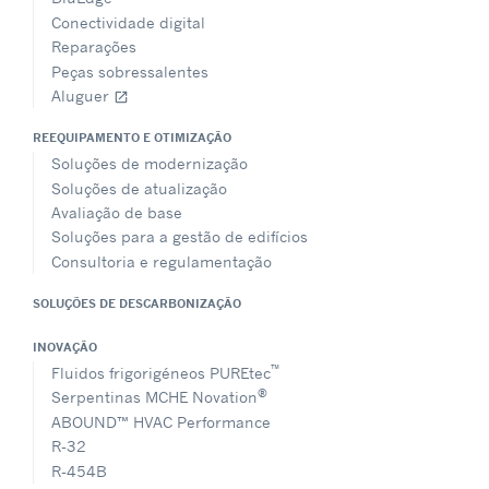
Conectividade digital
Reparações
Peças sobressalentes
Aluguer
open_in_new
REEQUIPAMENTO E OTIMIZAÇÃO
Soluções de modernização
Soluções de atualização
Avaliação de base
Soluções para a gestão de edifícios
Consultoria e regulamentação
SOLUÇÕES DE DESCARBONIZAÇÃO
INOVAÇÃO
™
Fluidos frigorigéneos PUREtec
®
Serpentinas MCHE Novation
ABOUND™ HVAC Performance
R-32
R-454B