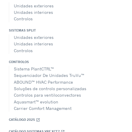
Unidades exteriores
Unidades interiores
Controlos
SISTEMAS SPLIT
Unidades exteriores
Unidades interiores
Controlos
CONTROLOS
Sistema PlantCTRL™
Sequenciador De Unidades TruVu™
ABOUND™ HVAC Performance
Soluções de controlo personalizadas
Controlos para ventiloconvectores
Aquasmart™ evolution
Carrier Comfort Management
CATÁLOGO 2025
open_in_new
CATÁLOGO SISTEMAS VRF XCT7
open_in_new