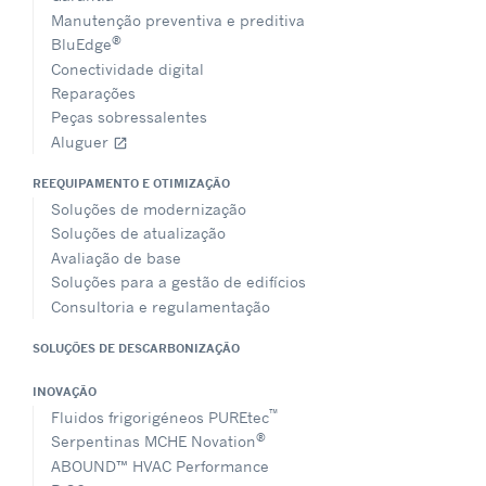
Manutenção preventiva e preditiva
®
BluEdge
Conectividade digital
Reparações
Peças sobressalentes
Aluguer
open_in_new
REEQUIPAMENTO E OTIMIZAÇÃO
Soluções de modernização
Soluções de atualização
Avaliação de base
Soluções para a gestão de edifícios
Consultoria e regulamentação
SOLUÇÕES DE DESCARBONIZAÇÃO
INOVAÇÃO
™
Fluidos frigorigéneos PUREtec
®
Serpentinas MCHE Novation
ABOUND™ HVAC Performance