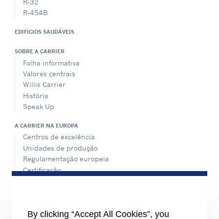
R-32
R-454B
EDIFÍCIOS SAUDÁVEIS
SOBRE A CARRIER
Folha informativa
Valores centrais
Willis Carrier
História
Speak Up
A CARRIER NA EUROPA
Centros de excelência
Unidades de produção
Regulamentação europeia
Certificação
Casos práticos
#MasteringEfficiency
Encontre um escritório de vendas na Europa
By clicking “Accept All Cookies”, you