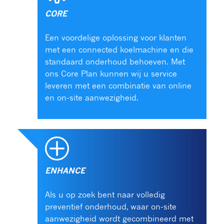
CORE
Een voordelige oplossing voor klanten
met een connected koelmachine en die
standaard onderhoud behoeven. Met
ons Core Plan kunnen wij u service
leveren met een combinatie van online
en on-site aanwezigheid.
ENHANCE
Als u op zoek bent naar volledig
preventief onderhoud, waar on-site
aanwezigheid wordt gecombineerd met