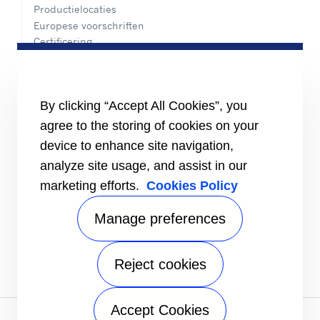
Productielocaties
Europese voorschriften
Certificering
Praktijkvoorbeelden
#MasteringEfficiency
Een verkoopkantoor zoeken
By clicking “Accept All Cookies”, you
BRONNEN
agree to the storing of cookies on your
Brochures
device to enhance site navigation,
Video's
analyze site usage, and assist in our
INFORMATIE VOOR
marketing efforts.
Cookies Policy
Leveranciers
Investeerders
Manage preferences
CONTACT
VOLG ONS
Reject cookies
Accept Cookies
Privacykennisgeving
|
Gebruiksvoorwaarden
|
Wettelijke