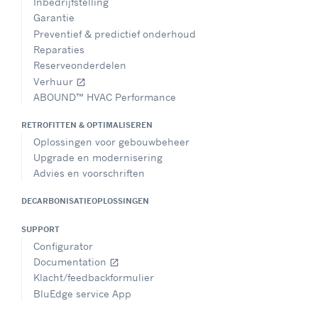
Inbedrijfstelling
Garantie
Preventief & predictief onderhoud
Reparaties
Reserveonderdelen
Verhuur
open_in_new
ABOUND™ HVAC Performance
RETROFITTEN & OPTIMALISEREN
Oplossingen voor gebouwbeheer
Upgrade en modernisering
Advies en voorschriften
DECARBONISATIEOPLOSSINGEN
SUPPORT
Configurator
Documentation
open_in_new
Klacht/feedbackformulier
BluEdge service App