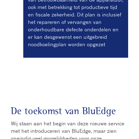
ook met betrekking tot productieve tijd
en fiscale zekerheid. Dit plan is inclusief
het repareren of vervangen van
onderhoudbare defecte onderdelen en
er kan desgewenst een uitgebreid
noodkoelingplan worden opgezet​
De toekomst van BluEdge
Wij staan aan het begin van deze nieuwe service
met het introduceren van BluEdge, maar zien
oneindig veel mogelijkheden voor onze