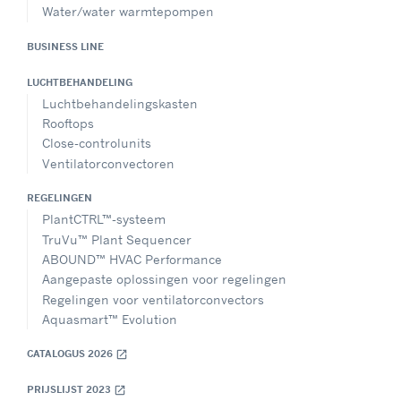
Water/water warmtepompen
BUSINESS LINE
LUCHTBEHANDELING
Luchtbehandelingskasten
Rooftops
Close-controlunits
Ventilatorconvectoren
REGELINGEN
PlantCTRL™-systeem
TruVu™ Plant Sequencer
ABOUND™ HVAC Performance
Aangepaste oplossingen voor regelingen
Regelingen voor ventilatorconvectors
Aquasmart™ Evolution
CATALOGUS 2026
open_in_new
PRIJSLIJST 2023
open_in_new