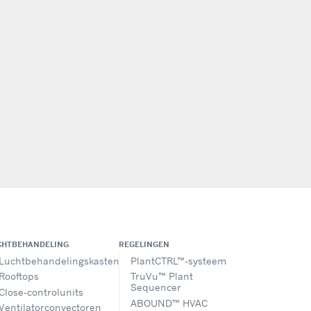
CHTBEHANDELING
REGELINGEN
Luchtbehandelingskasten
PlantCTRL™-systeem
Rooftops
TruVu™ Plant
Sequencer
Close-controlunits
ABOUND™ HVAC
Ventilatorconvectoren