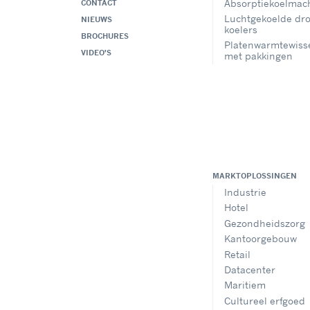
Absorptiekoelmac
CONTACT
Luchtgekoelde dr
NIEUWS
koelers
BROCHURES
Platenwarmtewiss
VIDEO'S
met pakkingen
MARKTOPLOSSINGEN
Industrie
Hotel
Gezondheidszorg
Kantoorgebouw
Retail
Datacenter
Maritiem
Cultureel erfgoed