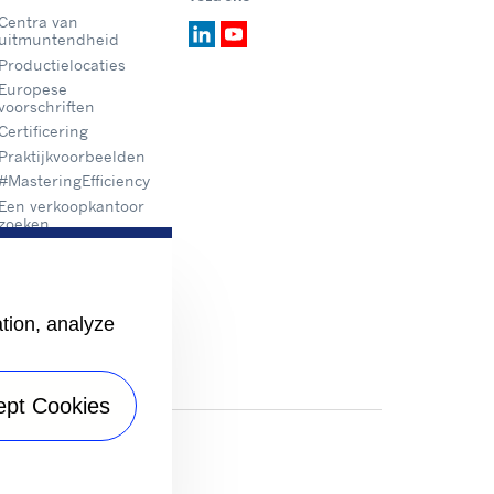
Centra van
uitmuntendheid
Productielocaties
Europese
voorschriften
Certificering
Praktijkvoorbeelden
#MasteringEfficiency
Een verkoopkantoor
zoeken
ation, analyze
ept Cookies
itemap