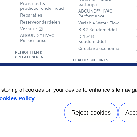
Preventief &
batterijen
predictief onderhoud
-
ABOUND™ HVAC
Reparaties
Performance
Reserveonderdelen
Variable Water Flow
Verhuur
open_in_new
R-32 Koudemiddel
ABOUND™ HVAC
R-454B
Performance
Koudemiddel
Circulaire economie
RETROFITTEN &
OPTIMALISEREN
HEALTHY BUILDINGS
Oplossingen voor
gebouwbeheer
Upgrade en
modernisering
Advies en
e storing of cookies on your device to enhance site navig
voorschriften
ookies Policy
DECARBONISATIEOPLOSSINGEN
Reject cookies
Acc
ykennisgeving
|
Gebruiksvoorwaarden
|
Wettelijke documenten
|
S
A Carrier Company
©2026 Carrier. All Rights Reserved.