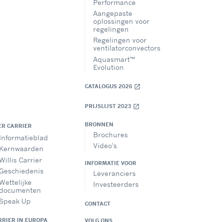
Performance
Aangepaste
oplossingen voor
regelingen
Regelingen voor
ventilatorconvectors
Aquasmart™
Evolution
CATALOGUS 2026
open_in_new
PRIJSLIJST 2023
open_in_new
BRONNEN
ER CARRIER
Brochures
Informatieblad
Video's
Kernwaarden
Willis Carrier
INFORMATIE VOOR
Geschiedenis
Leveranciers
Wettelijke
Investeerders
documenten
Speak Up
CONTACT
RRIER IN EUROPA
VOLG ONS