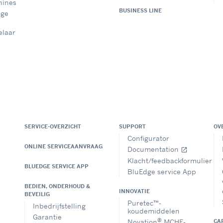
hines
BUSINESS LINE
oge
elaar
SERVICE-OVERZICHT
SUPPORT
OV
Configurator
ONLINE SERVICEAANVRAAG
Documentation
open_in_new
Klacht/feedbackformulier
BLUEDGE SERVICE APP
BluEdge service App
BEDIEN, ONDERHOUD &
INNOVATIE
BEVEILIG
Puretec™-
Inbedrijfstelling
koudemiddelen
Garantie
®
Novation
MCHE-
CA