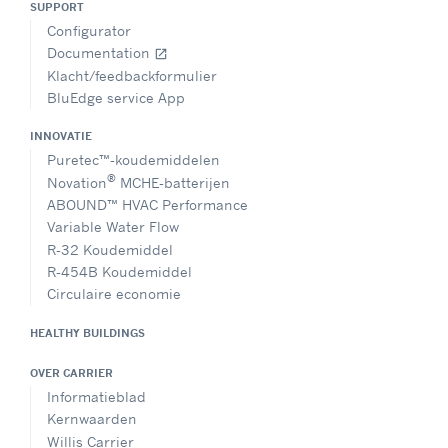
SUPPORT
Configurator
Documentation
open_in_new
Klacht/feedbackformulier
BluEdge service App
INNOVATIE
Puretec™-koudemiddelen
®
Novation
MCHE-batterijen
ABOUND™ HVAC Performance
Variable Water Flow
R-32 Koudemiddel
R-454B Koudemiddel
Circulaire economie
HEALTHY BUILDINGS
OVER CARRIER
Informatieblad
Kernwaarden
Willis Carrier