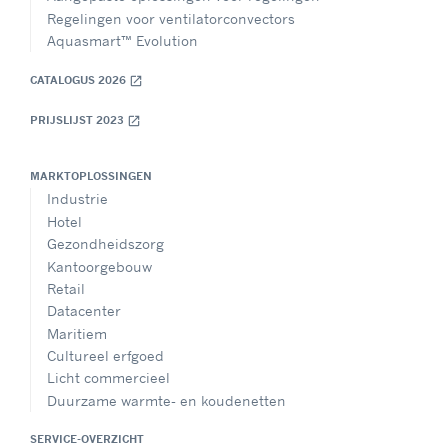
Regelingen voor ventilatorconvectors
Aquasmart™ Evolution
CATALOGUS 2026
open_in_new
PRIJSLIJST 2023
open_in_new
MARKTOPLOSSINGEN
Industrie
Hotel
Gezondheidszorg
Kantoorgebouw
Retail
Datacenter
Maritiem
Cultureel erfgoed
Licht commercieel
Duurzame warmte- en koudenetten
SERVICE-OVERZICHT