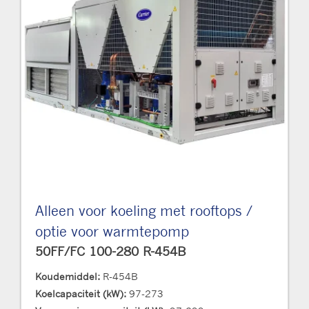
Alleen voor koeling met rooftops /
optie voor warmtepomp
50FF/FC 100-280 R-454B
Koudemiddel:
R-454B
Koelcapaciteit (kW):
97-273