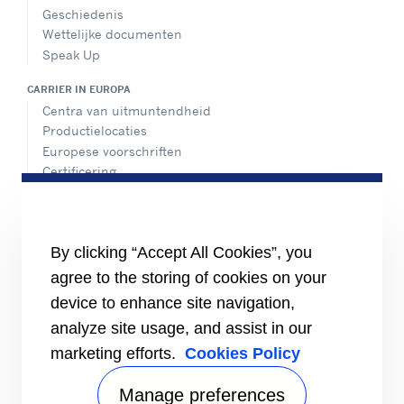
Geschiedenis
Wettelijke documenten
Speak Up
CARRIER IN EUROPA
Centra van uitmuntendheid
Productielocaties
Europese voorschriften
Certificering
Praktijkvoorbeelden
#MasteringEfficiency
Een verkoopkantoor zoeken
By clicking “Accept All Cookies”, you
BRONNEN
agree to the storing of cookies on your
Brochures
device to enhance site navigation,
Video's
analyze site usage, and assist in our
INFORMATIE VOOR
marketing efforts.
Cookies Policy
Leveranciers
Investeerders
Manage preferences