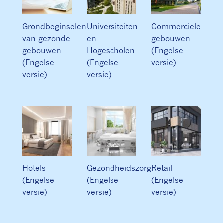
Grondbeginselen
Universiteiten
Commerciële
van gezonde
en
gebouwen
gebouwen
Hogescholen
(Engelse
(Engelse
(Engelse
versie)
versie)
versie)
Hotels
Gezondheidszorg
Retail
(Engelse
(Engelse
(Engelse
versie)
versie)
versie)