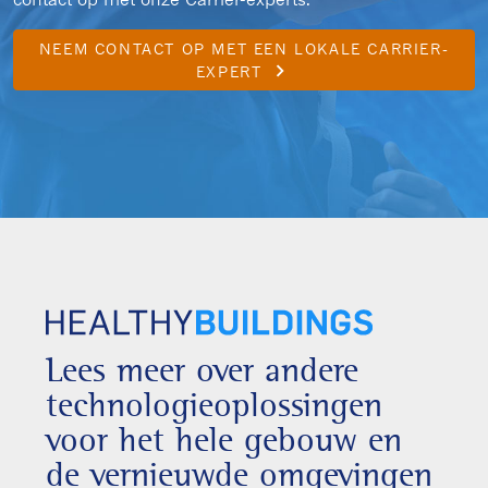
NEEM CONTACT OP MET EEN LOKALE CARRIER-
keyboard_arrow_right
EXPERT
Lees meer over andere
technologieoplossingen
voor het hele gebouw en
de vernieuwde omgevingen