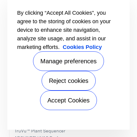
Luchtgekoelde droge koelers
Platenwarmtewisselaar met pakkingen
By clicking “Accept All Cookies”, you
VERWARMING
agree to the storing of cookies on your
Water/water warmtepompen
device to enhance site navigation,
analyze site usage, and assist in our
VERWARMING EN KOELING
Lucht/water warmtepompen
marketing efforts.
Cookies Policy
Water/water warmtepompen
Manage preferences
BUSINESS LINE
LUCHTBEHANDELING
Reject cookies
Luchtbehandelingskasten
Rooftops
Close-controlunits
Accept Cookies
Ventilatorconvectoren
REGELINGEN
PlantCTRL™-systeem
TruVu™ Plant Sequencer