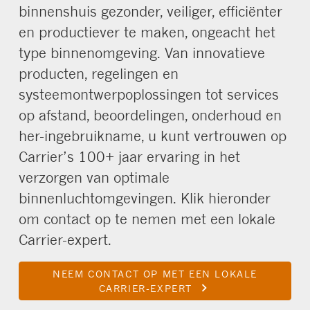
binnenshuis gezonder, veiliger, efficiënter
en productiever te maken, ongeacht het
type binnenomgeving. Van innovatieve
producten, regelingen en
systeemontwerpoplossingen tot services
op afstand, beoordelingen, onderhoud en
her-ingebruikname, u kunt vertrouwen op
Carrier’s 100+ jaar ervaring in het
verzorgen van optimale
binnenluchtomgevingen. Klik hieronder
om contact op te nemen met een lokale
Carrier-expert.
NEEM CONTACT OP MET EEN LOKALE
keyboard_arrow_right
CARRIER-EXPERT