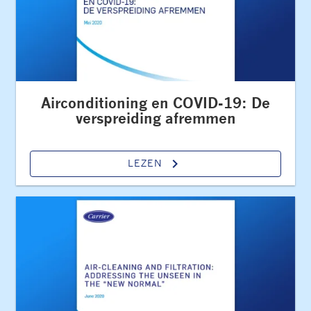
Airconditioning en COVID-19: De
verspreiding afremmen
keyboard_arrow_right
LEZEN