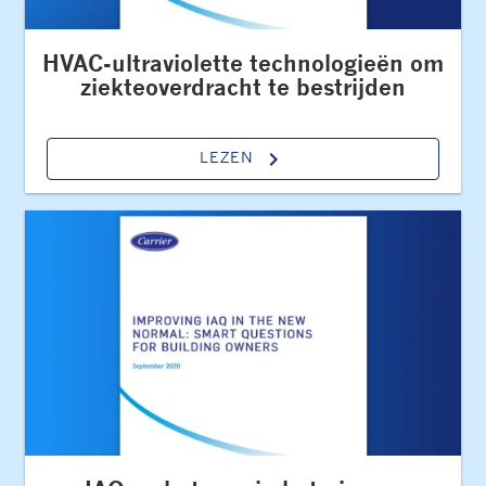
HVAC-ultraviolette technologieën om
ziekteoverdracht te bestrijden
keyboard_arrow_right
LEZEN