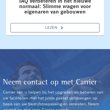
IAQ verbeteren in het nieuwe
normaal: Slimme vragen voor
eigenaren van gebouwen
keyboard_arrow_right
LEZEN
Neem contact op met Carrier
Carrier kan u helpen bij het upgraden en beheren van
uw faciliteiten met het juiste pakket oplossingen op
basis van uw bedrijfstoepassing en vereisten. Neem
contact op met onze Carrier-experts.