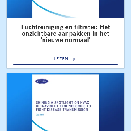
Luchtreiniging en filtratie: Het
onzichtbare aanpakken in het
'nieuwe normaal'
keyboard_arrow_right
LEZEN