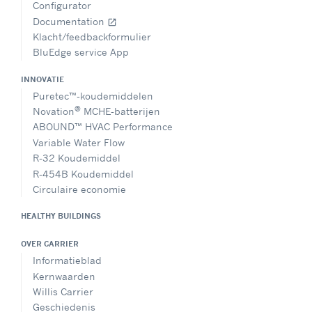
Configurator
Documentation
open_in_new
Klacht/feedbackformulier
BluEdge service App
INNOVATIE
Puretec™-koudemiddelen
®
Novation
MCHE-batterijen
ABOUND™ HVAC Performance
Variable Water Flow
R-32 Koudemiddel
R-454B Koudemiddel
Circulaire economie
HEALTHY BUILDINGS
OVER CARRIER
Informatieblad
Kernwaarden
Willis Carrier
Geschiedenis