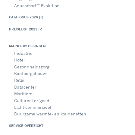
Aquasmart™ Evolution
CATALOGUS 2026
open_in_new
PRIJSLIJST 2023
open_in_new
MARKTOPLOSSINGEN
Industrie
Hotel
Gezondheidszorg
Kantoorgebouw
Retail
Datacenter
Maritiem
Cultureel erfgoed
Licht commercieel
Duurzame warmte- en koudenetten
SERVICE-OVERZICHT