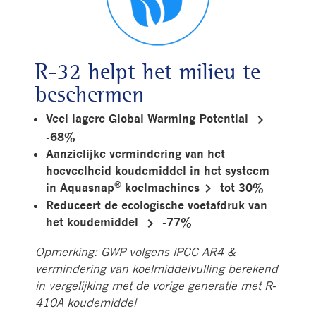
R-32 helpt het milieu te
beschermen
keyboard_arrow_right
Veel lagere Global Warming Potential
-68%
Aanzielijke vermindering van het
hoeveelheid koudemiddel in het systeem
®
keyboard_arrow_right
in Aquasnap
koelmachines
tot 30%
Reduceert de ecologische voetafdruk van
keyboard_arrow_right
het koudemiddel
-77%
Opmerking: GWP volgens IPCC AR4 &
vermindering van koelmiddelvulling berekend
in vergelijking met de vorige generatie met R-
410A koudemiddel