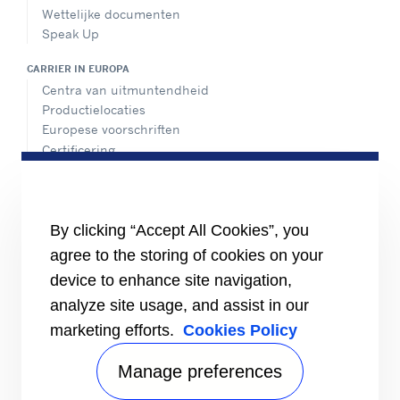
Wettelijke documenten
Speak Up
CARRIER IN EUROPA
Centra van uitmuntendheid
Productielocaties
Europese voorschriften
Certificering
Praktijkvoorbeelden
#MasteringEfficiency
Een verkoopkantoor zoeken
By clicking “Accept All Cookies”, you
BRONNEN
agree to the storing of cookies on your
Brochures
device to enhance site navigation,
Video's
analyze site usage, and assist in our
INFORMATIE VOOR
marketing efforts.
Cookies Policy
Leveranciers
Investeerders
Manage preferences
CONTACT