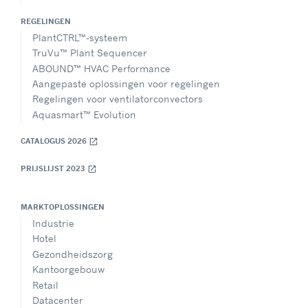
REGELINGEN
PlantCTRL™-systeem
TruVu™ Plant Sequencer
ABOUND™ HVAC Performance
Aangepaste oplossingen voor regelingen
Regelingen voor ventilatorconvectors
Aquasmart™ Evolution
CATALOGUS 2026
open_in_new
PRIJSLIJST 2023
open_in_new
MARKTOPLOSSINGEN
Industrie
Hotel
Gezondheidszorg
Kantoorgebouw
Retail
Datacenter