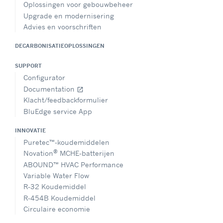
Oplossingen voor gebouwbeheer
Upgrade en modernisering
Advies en voorschriften
DECARBONISATIEOPLOSSINGEN
SUPPORT
Configurator
Documentation
open_in_new
Klacht/feedbackformulier
BluEdge service App
INNOVATIE
Puretec™-koudemiddelen
®
Novation
MCHE-batterijen
ABOUND™ HVAC Performance
Variable Water Flow
R-32 Koudemiddel
R-454B Koudemiddel
Circulaire economie