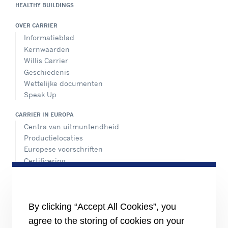
HEALTHY BUILDINGS
OVER CARRIER
Informatieblad
Kernwaarden
Willis Carrier
Geschiedenis
Wettelijke documenten
Speak Up
CARRIER IN EUROPA
Centra van uitmuntendheid
Productielocaties
Europese voorschriften
Certificering
Praktijkvoorbeelden
#MasteringEfficiency
Een verkoopkantoor zoeken
By clicking “Accept All Cookies”, you
BRONNEN
agree to the storing of cookies on your
Brochures