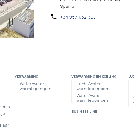
Spanje
phone
+34 957 652 311
U kunt ons bel
VERWARMING
VERWARMING EN KOELING
LU
Water/water
Lucht/water
warmtepompen
warmtepompen
Water/water
warmtepompen
hines
BUSINESS LINE
oge
elaar