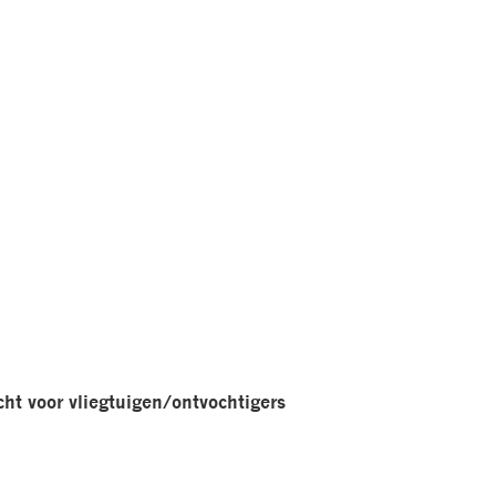
len
t voor vliegtuigen/ontvochtigers