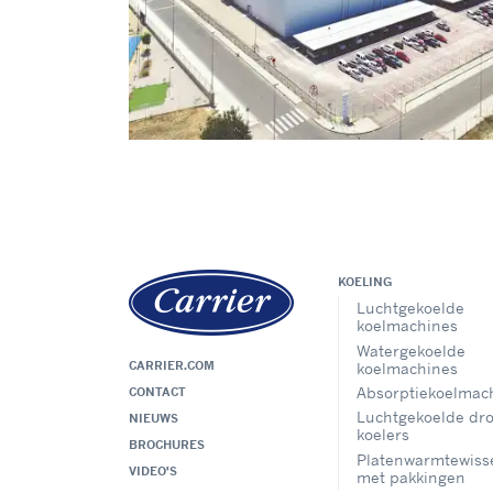
KOELING
Luchtgekoelde
koelmachines
Watergekoelde
CARRIER.COM
koelmachines
Absorptiekoelmac
CONTACT
Luchtgekoelde dr
NIEUWS
koelers
BROCHURES
Platenwarmtewiss
VIDEO'S
met pakkingen