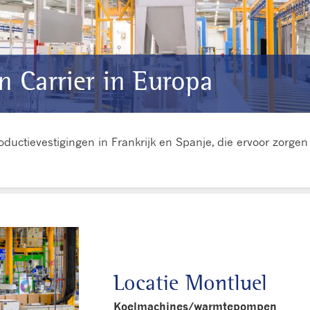
n Carrier in Europa
roductievestigingen in Frankrijk en Spanje, die ervoor zorg
Locatie Montluel
Koelmachines/warmtepompen