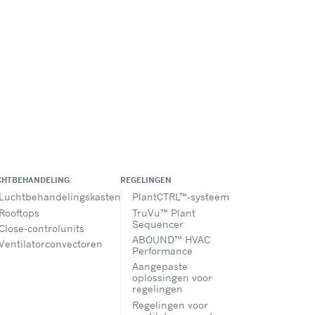
len
CHTBEHANDELING
REGELINGEN
Luchtbehandelingskasten
PlantCTRL™-systeem
Rooftops
TruVu™ Plant
Sequencer
Close-controlunits
ABOUND™ HVAC
Ventilatorconvectoren
Performance
Aangepaste
oplossingen voor
regelingen
Regelingen voor