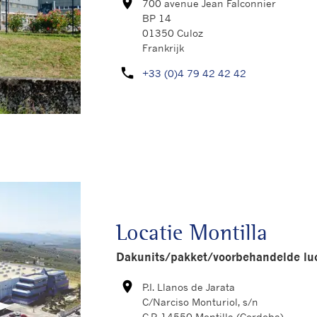
room
700 avenue Jean Falconnier
Kaart
BP 14
01350 Culoz
Frankrijk
phone
+33 (0)4 79 42 42 42
U kunt ons bel
Locatie Montilla
Dakunits/pakket/voorbehandelde luch
room
P.I. Llanos de Jarata
Kaart
C/Narciso Monturiol, s/n
C.P. 14550 Montilla (Cordoba)