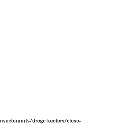
len
nvectorunits/droge koelers/close-