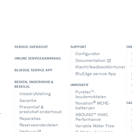
SERVICE-OVERZICHT
SUPPORT
OV
Configurator
ONLINE SERVICEAANVRAAG
Documentation
open_in_new
Klacht/feedbackformulier
BLUEDGE SERVICE APP
BluEdge service App
BEDIEN, ONDERHOUD &
INNOVATIE
BEVEILIG
Puretec™-
Inbedrijfstelling
koudemiddelen
Garantie
®
Novation
MCHE-
CA
Preventief &
batterijen
predictief onderhoud
-
ABOUND™ HVAC
Reparaties
Performance
Reserveonderdelen
Variable Water Flow
Verhuur
open_in_new