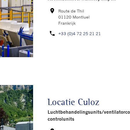
room
Route de Thil
Kaart
01120 Montluel
Frankrijk
phone
+33 (0)4 72 25 21 21
U kunt ons bel
Locatie Culoz
Luchtbehandelingsunits/ventilatorco
controlunits