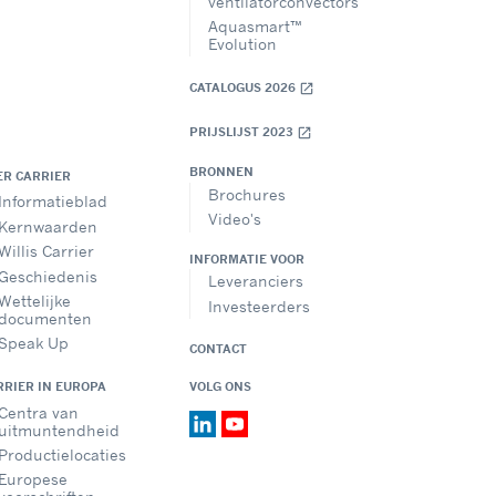
ventilatorconvectors
Aquasmart™
Evolution
CATALOGUS 2026
open_in_new
PRIJSLIJST 2023
open_in_new
BRONNEN
ER CARRIER
Brochures
Informatieblad
Video's
Kernwaarden
Willis Carrier
INFORMATIE VOOR
Geschiedenis
Leveranciers
Wettelijke
Investeerders
documenten
Speak Up
CONTACT
RRIER IN EUROPA
VOLG ONS
Centra van
uitmuntendheid
Productielocaties
Europese