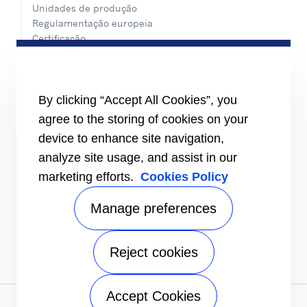
Unidades de produção
Regulamentação europeia
Certificação
Casos práticos
#MasteringEfficiency
Encontre um escritório de vendas na Europa
By clicking “Accept All Cookies”, you
RECURSOS
agree to the storing of cookies on your
Brochuras
device to enhance site navigation,
Vídeos
analyze site usage, and assist in our
INFORMAÇÕES
marketing efforts.
Cookies Policy
Fornecedores
Investidores
Manage preferences
CONTACTE-NOS
FOLLOW US
Reject cookies
Accept Cookies
Aviso de privacidade
|
Termos de utilização
|
Termos de