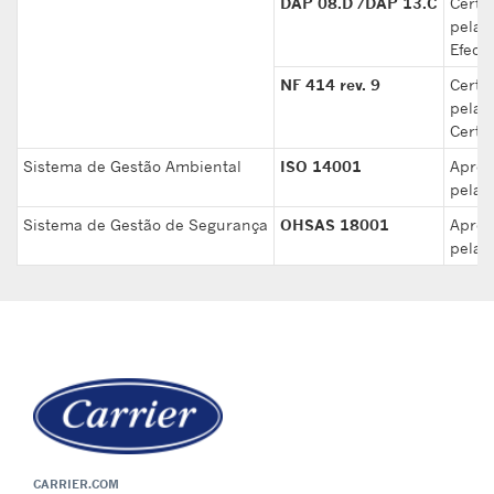
DAP 08.D /DAP 13.C
Certif
pela
Efecti
NF 414 rev. 9
Certif
pela
Certit
Sistema de Gestão Ambiental
ISO 14001
Aprov
pela 
Sistema de Gestão de Segurança
OHSAS 18001
Aprov
pela 
CARRIER.COM