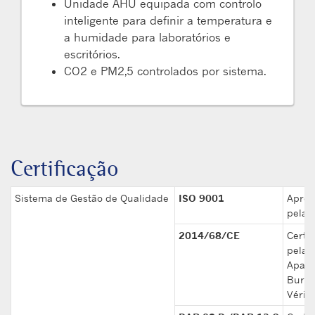
Unidade AHU equipada com controlo
inteligente para definir a temperatura e
a humidade para laboratórios e
escritórios.
CO2 e PM2,5 controlados por sistema.
Certificação
Sistema de Gestão de Qualidade
ISO 9001
Aprov
pela 
2014/68/CE
Certif
pela
Apave
Bure
Vérit