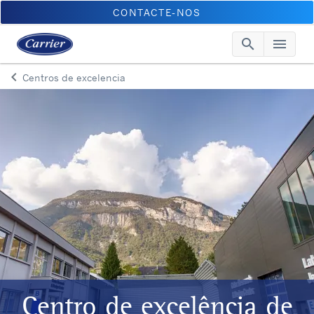
CONTACTE-NOS
search
menu
Searc
Me
keyboard_arrow_left
Centros de excelencia
Arrow back
Centro de excelência de