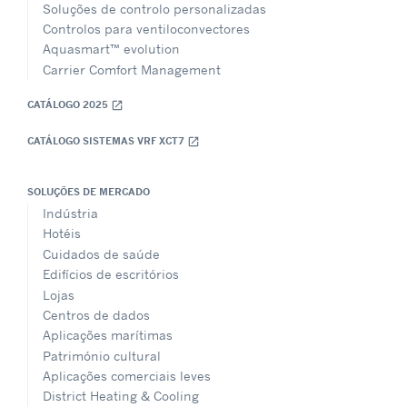
Soluções de controlo personalizadas
Controlos para ventiloconvectores
Aquasmart™ evolution
Carrier Comfort Management
CATÁLOGO 2025
open_in_new
CATÁLOGO SISTEMAS VRF XCT7
open_in_new
SOLUÇÕES DE MERCADO
Indústria
Hotéis
Cuidados de saúde
Edifícios de escritórios
Lojas
Centros de dados
Aplicações marítimas
Património cultural
Aplicações comerciais leves
District Heating & Cooling