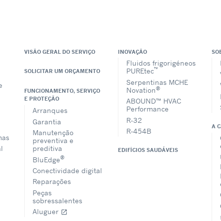
VISÃO GERAL DO SERVIÇO
INOVAÇÃO
SO
Fluidos frigorigéneos
™
PUREtec
SOLICITAR UM ORÇAMENTO
Serpentinas MCHE
e
®
Novation
FUNCIONAMENTO, SERVIÇO
E PROTEÇÃO
ABOUND™ HVAC
Performance
Arranques
R-32
Garantia
A 
R-454B
Manutenção
mas
preventiva e
l
preditiva
EDIFÍCIOS SAUDÁVEIS
®
BluEdge
Conectividade digital
Reparações
Peças
sobressalentes
Aluguer
open_in_new