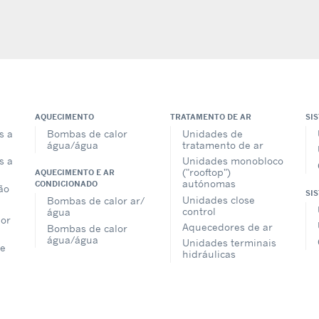
AQUECIMENTO
TRATAMENTO DE AR
SI
s a
Bombas de calor
Unidades de
água/água
tratamento de ar
s a
Unidades monobloco
("rooftop")
AQUECIMENTO E AR
autónomas
CONDICIONADO
ão
SI
Unidades close
Bombas de calor ar/
control
água
lor
Aquecedores de ar
Bombas de calor
água/água
Unidades terminais
e
hidráulicas