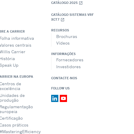
CATÁLOGO 2025
open_in_new
CATÁLOGO SISTEMAS VRF
XCT7
open_in_new
RECURSOS
BRE A CARRIER
Brochuras
Folha informativa
Vídeos
Valores centrais
Willis Carrier
INFORMAÇÕES
História
Fornecedores
Speak Up
Investidores
CARRIER NA EUROPA
CONTACTE-NOS
Centros de
excelência
FOLLOW US
Unidades de
produção
Regulamentação
europeia
Certificação
Casos práticos
#MasteringEfficiency