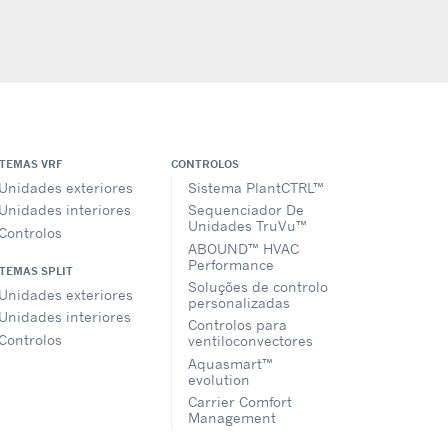
STEMAS VRF
CONTROLOS
Unidades exteriores
Sistema PlantCTRL™
Unidades interiores
Sequenciador De
Unidades TruVu™
Controlos
ABOUND™ HVAC
Performance
STEMAS SPLIT
Soluções de controlo
Unidades exteriores
personalizadas
Unidades interiores
Controlos para
Controlos
ventiloconvectores
Aquasmart™
evolution
Carrier Comfort
Management