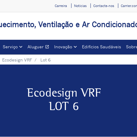
Carreira
Notícias
Contacte-nos
Carrier.c
ecimento, Ventilação e Ar Condicionado
Serviço
Aluguer
Inovação
Edifícios Saudáveis
Sobre
open_in_new
Opens in a new window
Ecodesign VRF
Lot 6
Ecodesign VRF
LOT 6