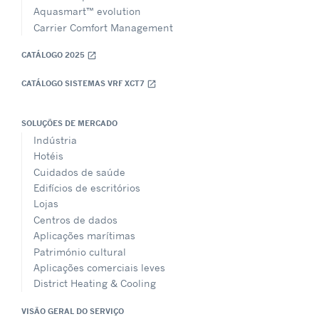
Aquasmart™ evolution
Carrier Comfort Management
CATÁLOGO 2025
open_in_new
CATÁLOGO SISTEMAS VRF XCT7
open_in_new
SOLUÇÕES DE MERCADO
Indústria
Hotéis
Cuidados de saúde
Edifícios de escritórios
Lojas
Centros de dados
Aplicações marítimas
Património cultural
Aplicações comerciais leves
District Heating & Cooling
VISÃO GERAL DO SERVIÇO