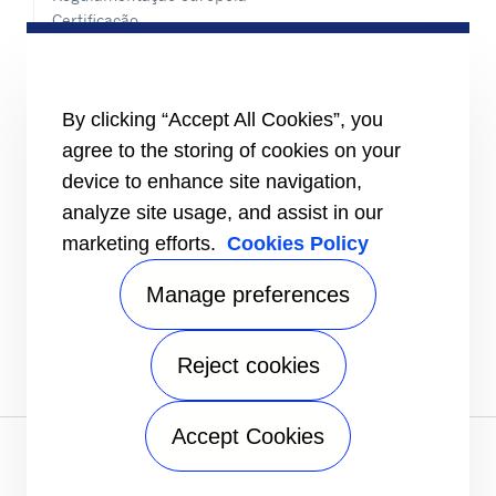
Certificação
Casos práticos
#MasteringEfficiency
Encontre um escritório de vendas na Europa
By clicking “Accept All Cookies”, you
RECURSOS
agree to the storing of cookies on your
Brochuras
device to enhance site navigation,
Vídeos
analyze site usage, and assist in our
INFORMAÇÕES
marketing efforts.
Cookies Policy
Fornecedores
Investidores
Manage preferences
CONTACTE-NOS
FOLLOW US
Reject cookies
Accept Cookies
Aviso de privacidade
|
Termos de utilização
|
Termos de
venda
|
Mapa do site
A Carrier Company