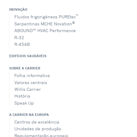
INOVAÇÃO
™
Fluidos frigorigéneos PUREtec
®
Serpentinas MCHE Novation
ABOUND™ HVAC Performance
R-32
R-454B
EDIFÍCIOS SAUDÁVEIS
SOBRE A CARRIER
Folha informativa
Valores centrais
Willis Carrier
História
Speak Up
A CARRIER NA EUROPA
Centros de excelência
Unidades de produção
Regulamentação europeia