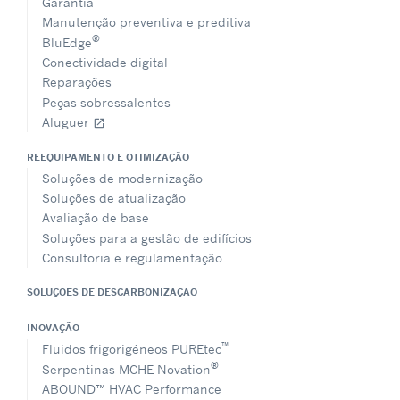
Garantia
Manutenção preventiva e preditiva
®
BluEdge
Conectividade digital
Reparações
Peças sobressalentes
Aluguer
open_in_new
REEQUIPAMENTO E OTIMIZAÇÃO
Soluções de modernização
Soluções de atualização
Avaliação de base
Soluções para a gestão de edifícios
Consultoria e regulamentação
SOLUÇÕES DE DESCARBONIZAÇÃO
INOVAÇÃO
™
Fluidos frigorigéneos PUREtec
®
Serpentinas MCHE Novation
ABOUND™ HVAC Performance