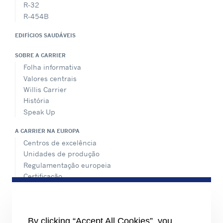
R-32
R-454B
EDIFÍCIOS SAUDÁVEIS
SOBRE A CARRIER
Folha informativa
Valores centrais
Willis Carrier
História
Speak Up
A CARRIER NA EUROPA
Centros de excelência
Unidades de produção
Regulamentação europeia
Certificação
Casos práticos
#MasteringEfficiency
Encontre um escritório de vendas na Europa
By clicking “Accept All Cookies”, you