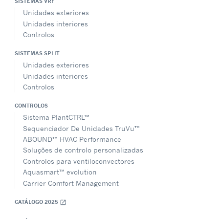
SISTEMAS VRF
Unidades exteriores
Unidades interiores
Controlos
SISTEMAS SPLIT
Unidades exteriores
Unidades interiores
Controlos
CONTROLOS
Sistema PlantCTRL™
Sequenciador De Unidades TruVu™
ABOUND™ HVAC Performance
Soluções de controlo personalizadas
Controlos para ventiloconvectores
Aquasmart™ evolution
Carrier Comfort Management
CATÁLOGO 2025
open_in_new