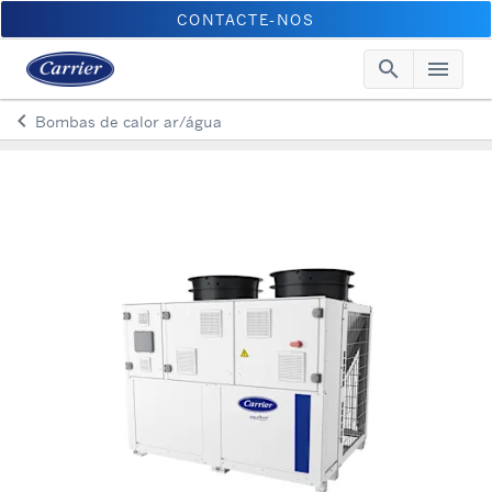
CONTACTE-NOS
search
menu
Searc
Me
keyboard_arrow_left
Bombas de calor ar/água
Arrow back