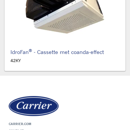
®
IdroFan
- Cassette met coanda-effect
42KY
CARRIER.COM