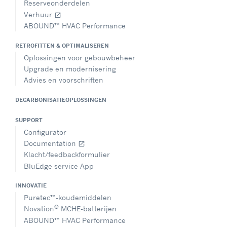
Reserveonderdelen
Verhuur
open_in_new
ABOUND™ HVAC Performance
RETROFITTEN & OPTIMALISEREN
Oplossingen voor gebouwbeheer
Upgrade en modernisering
Advies en voorschriften
DECARBONISATIEOPLOSSINGEN
SUPPORT
Configurator
Documentation
open_in_new
Klacht/feedbackformulier
BluEdge service App
INNOVATIE
Puretec™-koudemiddelen
®
Novation
MCHE-batterijen
ABOUND™ HVAC Performance