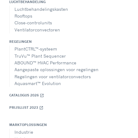
LUCHTBEHANDELING
Luchtbehandelingskasten
Rooftops
Close-controlunits
Ventilatorconvectoren
REGELINGEN
PlantCTRL™-systeem
TruVu™ Plant Sequencer
ABOUND™ HVAC Performance
Aangepaste oplossingen voor regelingen
Regelingen voor ventilatorconvectors
Aquasmart™ Evolution
CATALOGUS 2026
open_in_new
PRIJSLIJST 2023
open_in_new
MARKTOPLOSSINGEN
Industrie