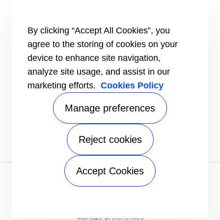
#MasteringEfficiency
Een verkoopkantoor zoeken
By clicking “Accept All Cookies”, you
BRONNEN
agree to the storing of cookies on your
Brochures
device to enhance site navigation,
Video's
analyze site usage, and assist in our
INFORMATIE VOOR
marketing efforts.
Cookies Policy
Leveranciers
Investeerders
Manage preferences
CONTACT
VOLG ONS
Reject cookies
Accept Cookies
Privacykennisgeving
|
Gebruiksvoorwaarden
|
Wettelijke
documenten
|
Sitemap
A Carrier Company
©2026 Carrier. All Rights Reserved.
Manage preferences