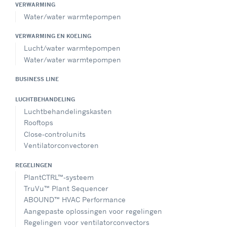
VERWARMING
Water/water warmtepompen
VERWARMING EN KOELING
Lucht/water warmtepompen
Water/water warmtepompen
BUSINESS LINE
LUCHTBEHANDELING
Luchtbehandelingskasten
Rooftops
Close-controlunits
Ventilatorconvectoren
REGELINGEN
PlantCTRL™-systeem
TruVu™ Plant Sequencer
ABOUND™ HVAC Performance
Aangepaste oplossingen voor regelingen
Regelingen voor ventilatorconvectors