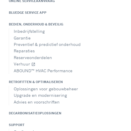
ONLINE SERVICEAANVRAAG
BLUEDGE SERVICE APP
BEDIEN, ONDERHOUD & BEVEILIG
Inbedrijfstelling
Garantie
Preventief & predictief onderhoud
Reparaties
Reserveonderdelen
Verhuur
open_in_new
ABOUND™ HVAC Performance
RETROFITTEN & OPTIMALISEREN
Oplossingen voor gebouwbeheer
Upgrade en modernisering
Advies en voorschriften
DECARBONISATIEOPLOSSINGEN
SUPPORT