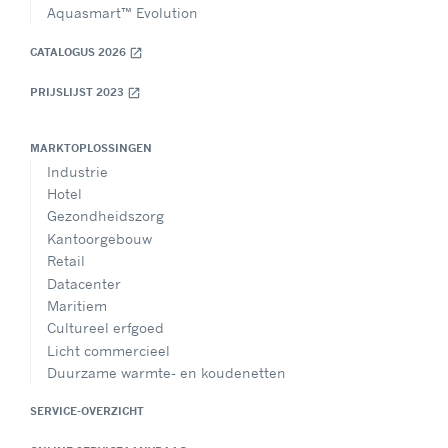
Aquasmart™ Evolution
CATALOGUS 2026
open_in_new
PRIJSLIJST 2023
open_in_new
MARKTOPLOSSINGEN
Industrie
Hotel
Gezondheidszorg
Kantoorgebouw
Retail
Datacenter
Maritiem
Cultureel erfgoed
Licht commercieel
Duurzame warmte- en koudenetten
SERVICE-OVERZICHT