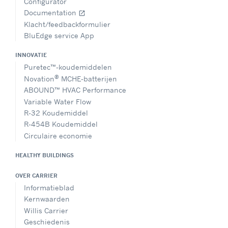
Configurator
Documentation
open_in_new
Klacht/feedbackformulier
BluEdge service App
INNOVATIE
Puretec™-koudemiddelen
®
Novation
MCHE-batterijen
ABOUND™ HVAC Performance
Variable Water Flow
R-32 Koudemiddel
R-454B Koudemiddel
Circulaire economie
HEALTHY BUILDINGS
OVER CARRIER
Informatieblad
Kernwaarden
Willis Carrier
Geschiedenis