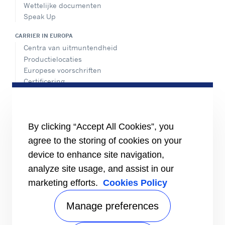
Wettelijke documenten
Speak Up
CARRIER IN EUROPA
Centra van uitmuntendheid
Productielocaties
Europese voorschriften
Certificering
Praktijkvoorbeelden
#MasteringEfficiency
Een verkoopkantoor zoeken
By clicking “Accept All Cookies”, you
BRONNEN
agree to the storing of cookies on your
Brochures
device to enhance site navigation,
Video's
analyze site usage, and assist in our
INFORMATIE VOOR
marketing efforts.
Cookies Policy
Leveranciers
Investeerders
Manage preferences
CONTACT