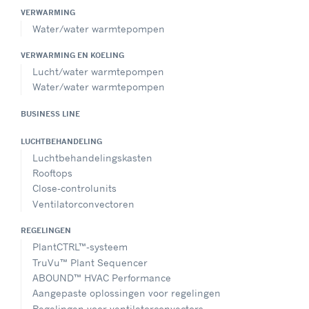
VERWARMING
Water/water warmtepompen
VERWARMING EN KOELING
Lucht/water warmtepompen
Water/water warmtepompen
BUSINESS LINE
LUCHTBEHANDELING
Luchtbehandelingskasten
Rooftops
Close-controlunits
Ventilatorconvectoren
REGELINGEN
PlantCTRL™-systeem
TruVu™ Plant Sequencer
ABOUND™ HVAC Performance
Aangepaste oplossingen voor regelingen
Regelingen voor ventilatorconvectors