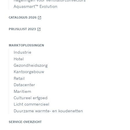
Aquasmart™ Evolution
CATALOGUS 2026
open_in_new
PRIJSLIJST 2023
open_in_new
MARKTOPLOSSINGEN
Industrie
Hotel
Gezondheidszorg
Kantoorgebouw
Retail
Datacenter
Maritiem
Cultureel erfgoed
Licht commercieel
Duurzame warmte- en koudenetten
SERVICE-OVERZICHT