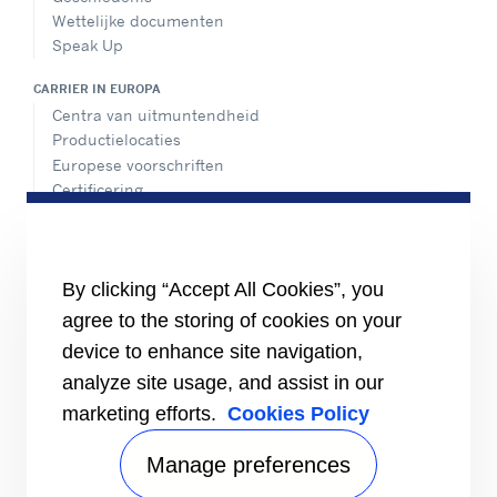
Wettelijke documenten
Speak Up
CARRIER IN EUROPA
Centra van uitmuntendheid
Productielocaties
Europese voorschriften
Certificering
Praktijkvoorbeelden
#MasteringEfficiency
Een verkoopkantoor zoeken
By clicking “Accept All Cookies”, you
BRONNEN
agree to the storing of cookies on your
Brochures
device to enhance site navigation,
Video's
analyze site usage, and assist in our
INFORMATIE VOOR
marketing efforts.
Cookies Policy
Leveranciers
Investeerders
Manage preferences
CONTACT