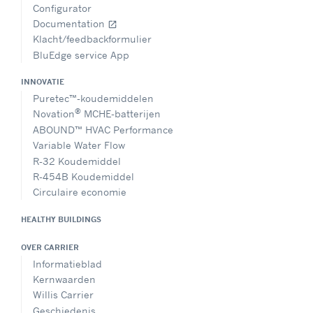
Configurator
Documentation
open_in_new
Klacht/feedbackformulier
BluEdge service App
INNOVATIE
Puretec™-koudemiddelen
®
Novation
MCHE-batterijen
ABOUND™ HVAC Performance
Variable Water Flow
R-32 Koudemiddel
R-454B Koudemiddel
Circulaire economie
HEALTHY BUILDINGS
OVER CARRIER
Informatieblad
Kernwaarden
Willis Carrier
Geschiedenis