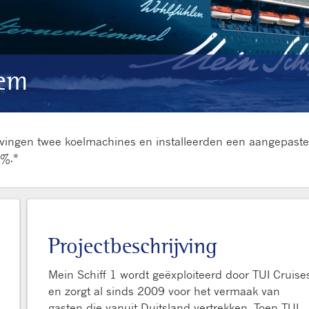
iem
vingen twee koelmachines en installeerden een aangepaste ko
2%.*
Projectbeschrijving
Mein Schiff 1 wordt geëxploiteerd door TUI Cruise
en zorgt al sinds 2009 voor het vermaak van
gasten die vanuit Duitsland vertrekken. Toen TUI