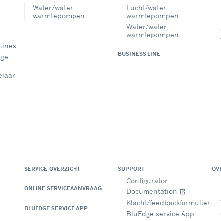
Water/water
Lucht/water
warmtepompen
warmtepompen
Water/water
warmtepompen
hines
BUSINESS LINE
oge
elaar
SERVICE-OVERZICHT
SUPPORT
OV
Configurator
ONLINE SERVICEAANVRAAG
Documentation
open_in_new
Klacht/feedbackformulier
BLUEDGE SERVICE APP
BluEdge service App