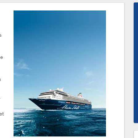
s
ie
u
r
et