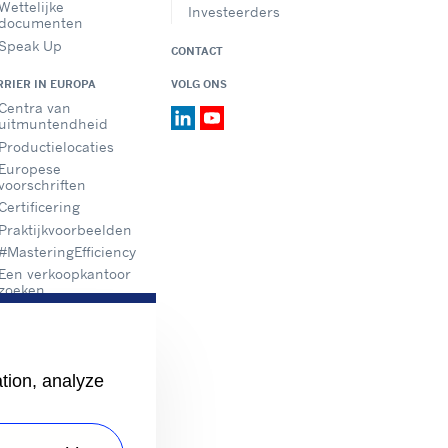
Wettelijke
Investeerders
documenten
Speak Up
CONTACT
RRIER IN EUROPA
VOLG ONS
Centra van
uitmuntendheid
Productielocaties
Europese
voorschriften
Certificering
Praktijkvoorbeelden
#MasteringEfficiency
Een verkoopkantoor
zoeken
ation, analyze