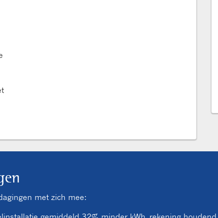
e
e
t
gen
itdagingen met zich mee:
koelinstallatie gemiddeld 32% minder kWh, rekening houdend