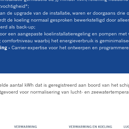
tvochtigheid*;
n de upgrade van de installatie, waren er doorgaans drie o
dt de koeling normaal gesproken bewerkstelligd door allee
erd als back-up;
or een aangepaste koelinstallatieregeling en pompen met va
comfortniveau waarbij het energieverbruik is geminimalise
ing -
Carrier-expertise voor het ontwerpen en programmeren
lde aantal kWh dat is geregistreerd aan boord van het schip
tgevoerd voor normalisering van lucht- en zeewatertemperat
VERWARMING
VERWARMING EN KOELING
LU