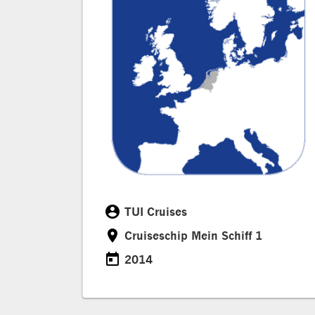
account_circle
TUI Cruises
Klant
room
Cruiseschip Mein Schiff 1
Locatie
today
2014
Datum