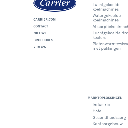
Luchtgekoelde
koelmachines
Watergekoelde
CARRIER.COM
koelmachines
Absorptiekoelmac
CONTACT
Luchtgekoelde dr
NIEUWS
koelers
BROCHURES
Platenwarmtewiss
VIDEO'S
met pakkingen
MARKTOPLOSSINGEN
Industrie
Hotel
Gezondheidszorg
Kantoorgebouw