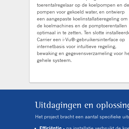
toerentalregelaar op de koelpompen en d
pompen voor gekoeld water, en ontwierp
een aangepaste koelinstallatieregeling om
de koelmachines en de pomptoerentallen
optimaal in te zetten. Ten slotte installeerd
Carrier een i-Vu®-gebruikersinterface op
internetbasis voor intuïtieve regeling,
bewaking en gegevensverzameling voor he
gehele systeem.
Uitdagingen en oplossin
Het project bracht een aantal specifieke u
Efficiëntie -
na installatie verbruikt de 