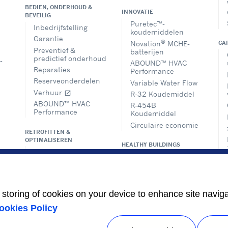
BEDIEN, ONDERHOUD &
INNOVATIE
BEVEILIG
Puretec™-
Inbedrijfstelling
koudemiddelen
Garantie
®
Novation
MCHE-
CA
Preventief &
batterijen
predictief onderhoud
-
ABOUND™ HVAC
Reparaties
Performance
Reserveonderdelen
Variable Water Flow
Verhuur
open_in_new
R-32 Koudemiddel
ABOUND™ HVAC
R-454B
Performance
Koudemiddel
Circulaire economie
RETROFITTEN &
OPTIMALISEREN
HEALTHY BUILDINGS
Oplossingen voor
gebouwbeheer
Upgrade en
modernisering
Advies en
e storing of cookies on your device to enhance site navig
voorschriften
ookies Policy
DECARBONISATIEOPLOSSINGEN