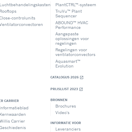
Luchtbehandelingskasten
PlantCTRL™-systeem
Rooftops
TruVu™ Plant
Sequencer
Close-controlunits
ABOUND™ HVAC
Ventilatorconvectoren
Performance
Aangepaste
oplossingen voor
regelingen
Regelingen voor
ventilatorconvectors
Aquasmart™
Evolution
CATALOGUS 2026
open_in_new
PRIJSLIJST 2023
open_in_new
BRONNEN
ER CARRIER
Brochures
Informatieblad
Video's
Kernwaarden
Willis Carrier
INFORMATIE VOOR
Geschiedenis
Leveranciers