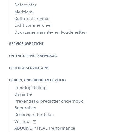
Datacenter
Maritiem
Cultureel erfgoed
Licht commercieel
Duurzame warmte- en koudenetten
SERVICE-OVERZICHT
ONLINE SERVICEAANVRAAG
BLUEDGE SERVICE APP
BEDIEN, ONDERHOUD & BEVEILIG
Inbedrijfstelling
Garantie
Preventief & predictief onderhoud
Reparaties
Reserveonderdelen
Verhuur
open_in_new
ABOUND™ HVAC Performance