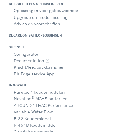
RETROFITTEN & OPTIMALISEREN
Oplossingen voor gebouwbeheer
Upgrade en modernisering
Advies en voorschriften
DECARBONISATIEOPLOSSINGEN
SUPPORT
Configurator
Documentation
open_in_new
Klacht/feedbackformulier
BluEdge service App
INNOVATIE
Puretec™-koudemiddelen
®
Novation
MCHE-batterijen
ABOUND™ HVAC Performance
Variable Water Flow
R-32 Koudemiddel
R-454B Koudemiddel
Circulaire economie