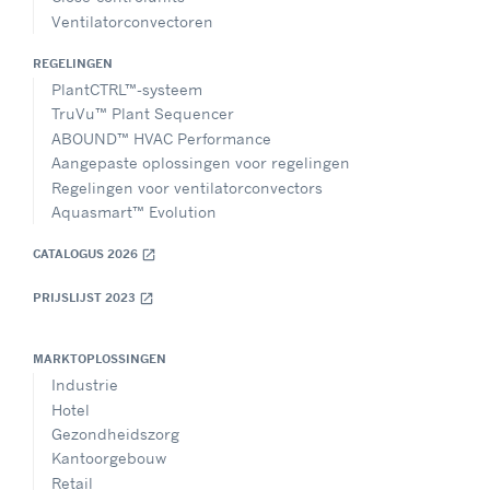
Ventilatorconvectoren
REGELINGEN
PlantCTRL™-systeem
TruVu™ Plant Sequencer
ABOUND™ HVAC Performance
Aangepaste oplossingen voor regelingen
Regelingen voor ventilatorconvectors
Aquasmart™ Evolution
CATALOGUS 2026
open_in_new
PRIJSLIJST 2023
open_in_new
MARKTOPLOSSINGEN
Industrie
Hotel
Gezondheidszorg
Kantoorgebouw
Retail