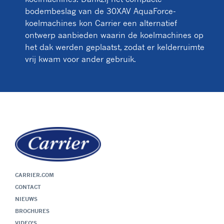
bodembeslag van de 30XAV AquaForce-
koelmachines kon Carrier een alternatief
ontwerp aanbieden waarin de koelmachines op
het dak werden geplaatst, zodat er kelderruimte
vrij kwam voor ander gebruik.
CARRIER.COM
CONTACT
NIEUWS
BROCHURES
VIDEO'S