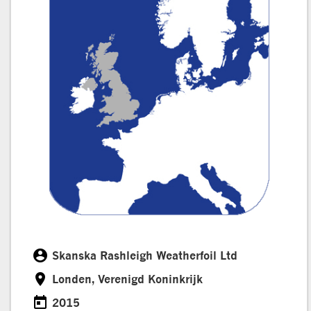
account_circle
Skanska Rashleigh Weatherfoil Ltd
Klant
room
Londen, Verenigd Koninkrijk
Locatie
today
2015
Datum