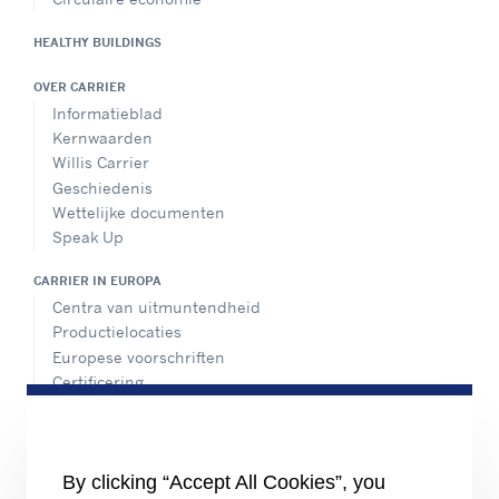
HEALTHY BUILDINGS
OVER CARRIER
Informatieblad
Kernwaarden
Willis Carrier
Geschiedenis
Wettelijke documenten
Speak Up
CARRIER IN EUROPA
Centra van uitmuntendheid
Productielocaties
Europese voorschriften
Certificering
Praktijkvoorbeelden
#MasteringEfficiency
Een verkoopkantoor zoeken
By clicking “Accept All Cookies”, you
BRONNEN