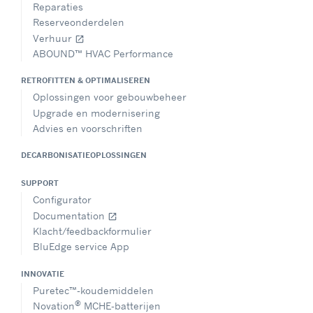
Reparaties
Reserveonderdelen
Verhuur
open_in_new
ABOUND™ HVAC Performance
RETROFITTEN & OPTIMALISEREN
Oplossingen voor gebouwbeheer
Upgrade en modernisering
Advies en voorschriften
DECARBONISATIEOPLOSSINGEN
SUPPORT
Configurator
Documentation
open_in_new
Klacht/feedbackformulier
BluEdge service App
INNOVATIE
Puretec™-koudemiddelen
®
Novation
MCHE-batterijen