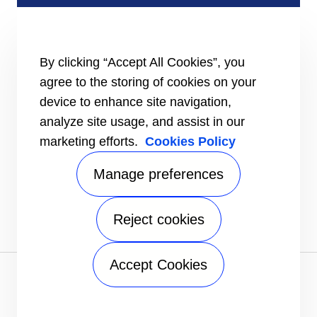
Praktijkvoorbeelden
#MasteringEfficiency
Een verkoopkantoor zoeken
By clicking “Accept All Cookies”, you
BRONNEN
agree to the storing of cookies on your
Brochures
device to enhance site navigation,
Video's
analyze site usage, and assist in our
INFORMATIE VOOR
marketing efforts.
Cookies Policy
Leveranciers
Investeerders
Manage preferences
CONTACT
VOLG ONS
Reject cookies
Accept Cookies
Privacykennisgeving
|
Gebruiksvoorwaarden
|
Wettelijke
documenten
|
Sitemap
A Carrier Company
©2026 Carrier. All Rights Reserved.