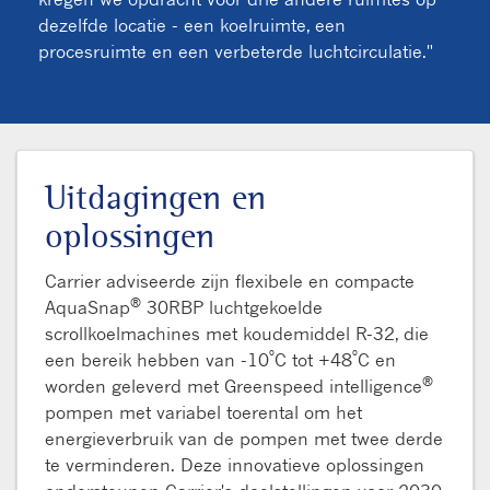
dezelfde locatie - een koelruimte, een
procesruimte en een verbeterde luchtcirculatie."
Uitdagingen en
oplossingen
Carrier adviseerde zijn flexibele en compacte
®
AquaSnap
30RBP luchtgekoelde
scrollkoelmachines met koudemiddel R-32, die
º
º
een bereik hebben van -10
C tot +48
C en
®
worden geleverd met Greenspeed intelligence
pompen met variabel toerental om het
energieverbruik van de pompen met twee derde
te verminderen. Deze innovatieve oplossingen