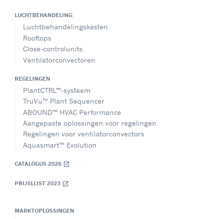
LUCHTBEHANDELING
Luchtbehandelingskasten
Rooftops
Close-controlunits
Ventilatorconvectoren
REGELINGEN
PlantCTRL™-systeem
TruVu™ Plant Sequencer
ABOUND™ HVAC Performance
Aangepaste oplossingen voor regelingen
Regelingen voor ventilatorconvectors
Aquasmart™ Evolution
CATALOGUS 2026
open_in_new
PRIJSLIJST 2023
open_in_new
MARKTOPLOSSINGEN