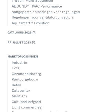
TruVu™ Plant Sequencer
ABOUND™ HVAC Performance
Aangepaste oplossingen voor regelingen
Regelingen voor ventilatorconvectors
Aquasmart™ Evolution
CATALOGUS 2026
open_in_new
PRIJSLIJST 2023
open_in_new
MARKTOPLOSSINGEN
Industrie
Hotel
Gezondheidszorg
Kantoorgebouw
Retail
Datacenter
Maritiem
Cultureel erfgoed
Licht commercieel