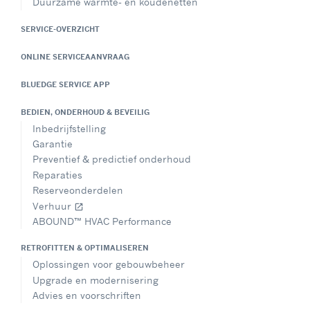
Duurzame warmte- en koudenetten
SERVICE-OVERZICHT
ONLINE SERVICEAANVRAAG
BLUEDGE SERVICE APP
BEDIEN, ONDERHOUD & BEVEILIG
Inbedrijfstelling
Garantie
Preventief & predictief onderhoud
Reparaties
Reserveonderdelen
Verhuur
open_in_new
ABOUND™ HVAC Performance
RETROFITTEN & OPTIMALISEREN
Oplossingen voor gebouwbeheer
Upgrade en modernisering
Advies en voorschriften