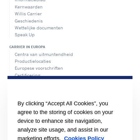
Kernwaarden
Willis Carrier
Geschiedenis
Wettelijke documenten
Speak Up
CARRIER IN EUROPA
Centra van uitmuntendheid
Productielocaties
Europese voorschriften
Certificering
Praktijkvoorbeelden
#MasteringEfficiency
Een verkoopkantoor zoeken
By clicking “Accept All Cookies”, you
BRONNEN
agree to the storing of cookies on your
Brochures
device to enhance site navigation,
Video's
analyze site usage, and assist in our
INFORMATIE VOOR
marketing efforts.
Cookies Policy
Leveranciers