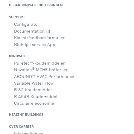
DECARBONISATIEOPLOSSINGEN
SUPPORT
Configurator
Documentation
open_in_new
Klacht/feedbackformulier
BluEdge service App
INNOVATIE
Puretec™-koudemiddelen
®
Novation
MCHE-batterijen
ABOUND™ HVAC Performance
Variable Water Flow
R-32 Koudemiddel
R-454B Koudemiddel
Circulaire economie
HEALTHY BUILDINGS
OVER CARRIER
Informatieblad