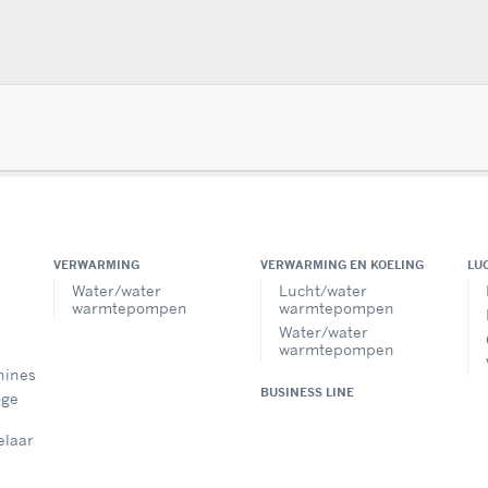
VERWARMING
VERWARMING EN KOELING
LU
Water/water
Lucht/water
warmtepompen
warmtepompen
Water/water
warmtepompen
hines
BUSINESS LINE
oge
elaar