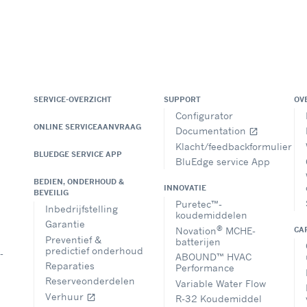
SERVICE-OVERZICHT
SUPPORT
OV
Configurator
ONLINE SERVICEAANVRAAG
Documentation
open_in_new
Klacht/feedbackformulier
BLUEDGE SERVICE APP
BluEdge service App
BEDIEN, ONDERHOUD &
INNOVATIE
BEVEILIG
Puretec™-
Inbedrijfstelling
koudemiddelen
Garantie
®
Novation
MCHE-
CA
Preventief &
batterijen
predictief onderhoud
-
ABOUND™ HVAC
Reparaties
Performance
Reserveonderdelen
Variable Water Flow
Verhuur
open_in_new
R-32 Koudemiddel