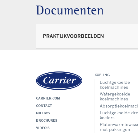
Documenten
PRAKTIJKVOORBEELDEN
KOELING
Luchtgekoelde
koelmachines
Watergekoelde
CARRIER.COM
koelmachines
Absorptiekoelmac
CONTACT
Luchtgekoelde dr
NIEUWS
koelers
BROCHURES
Platenwarmtewiss
VIDEO'S
met pakkingen