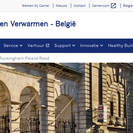
open_in_new
Werken bij Carrier
Nieuws
Contact
Belgi
Carrier.com
 en Verwarmen - België
Service
Verhuur
Support
Innovatie
Healthy Buil
open_in_new
Opens in a new window
Buckingham Palace Road