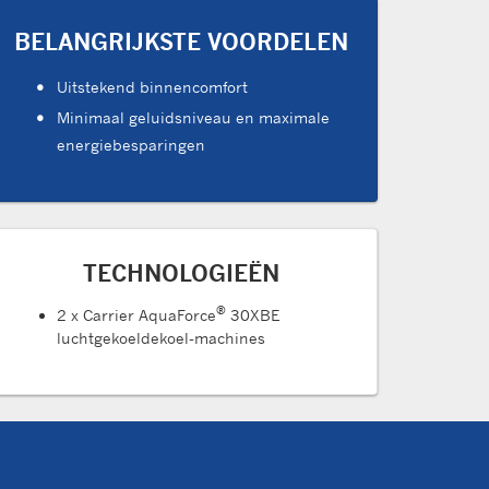
BELANGRIJKSTE VOORDELEN
Uitstekend binnencomfort
Minimaal geluidsniveau en maximale
energiebesparingen
TECHNOLOGIEËN
®
2 x Carrier AquaForce
30XBE
luchtgekoeldekoel-machines