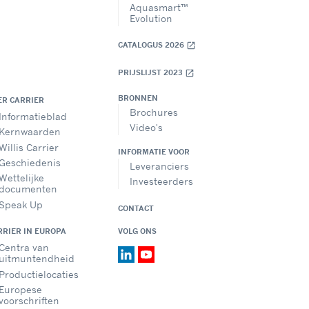
Aquasmart™
Evolution
CATALOGUS 2026
open_in_new
PRIJSLIJST 2023
open_in_new
BRONNEN
ER CARRIER
Brochures
Informatieblad
Video's
Kernwaarden
Willis Carrier
INFORMATIE VOOR
Geschiedenis
Leveranciers
Wettelijke
Investeerders
documenten
Speak Up
CONTACT
RRIER IN EUROPA
VOLG ONS
Centra van
uitmuntendheid
Productielocaties
Europese
voorschriften