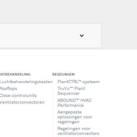
CHTBEHANDELING
REGELINGEN
Luchtbehandelingskasten
PlantCTRL™-systeem
Rooftops
TruVu™ Plant
Sequencer
Close-controlunits
ABOUND™ HVAC
Ventilatorconvectoren
Performance
Aangepaste
oplossingen voor
regelingen
Regelingen voor
ventilatorconvectors