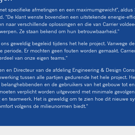
 met specifieke afmetingen en een maximumgewicht", aldus 
d. "De klant wenste bovendien een uitstekende energie-eff
en naar verschillende oplossingen en die van Carrier voldee
ntwerpen. Ze staan bekend om hun betrouwbaarheid."
t ons geweldig begeleid tijdens het hele project. Vanwege d
e periode. Er mochten geen fouten worden gemaakt. Carrier
derdeel van onze eigen teams."
n en Directeur van de afdeling Engineering & Design Consult
werking tussen alle partijen gedurende het hele project. 
e belanghebbenden en de gebruikers van het gebouw tot en 
 moeten verplicht worden uitgevoerd met minimale gevolgen 
ng en teamwerk. Het is geweldig om te zien hoe dit nieuwe s
fort volgens de milieunormen biedt."