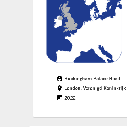
account_circle
Buckingham Palace Road
Customer
room
London, Verenigd Koninkrijk
Location
today
2022
Date