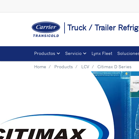
Truck / Trailer Refri
Productos
Servicio
Lynx Fleet
Solucione
Home
Products
LCV
Citimax D Series