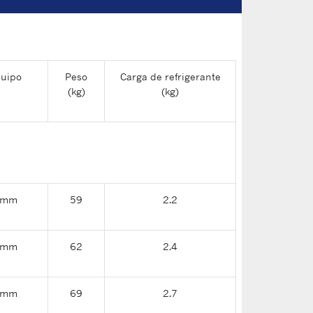
quipo
Peso
Carga de refrigerante
(kg)
(kg)
9 mm
59
2.2
9 mm
62
2.4
9 mm
69
2.7