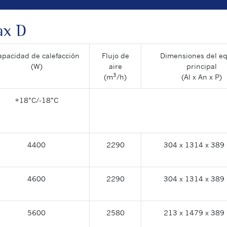
ax D
apacidad de calefacción
Flujo de
Dimensiones del e
(W)
aire
principal
3
(m
/h)
(Al x An x P)
+18°C/-18°C
4400
2290
304 x 1314 x 38
4600
2290
304 x 1314 x 38
5600
2580
213 x 1479 x 38