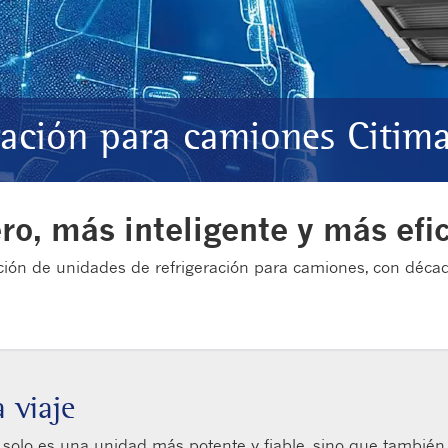
ración para camiones Citima
ro, más inteligente y más efi
ción de unidades de refrigeración para camiones, con décad
 viaje
solo es una unidad más potente y fiable, sino que también 