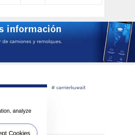
ás información
dor de camiones y remolques.
# carrierkuwait
ation, analyze
ept Cookies