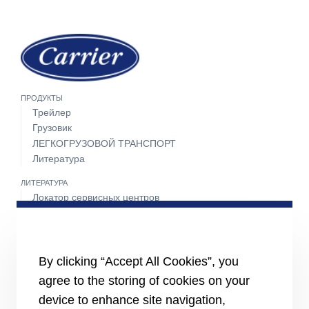
ПРОДУКТЫ
Трейлер
Грузовик
ЛЕГКОГРУЗОВОЙ ТРАНСПОРТ
Литература
ЛИТЕРАТУРА
Локатор сервисных центров
Пакет техобслуживания
Круглосуточная поддержка 24 часа 7 дней в неделю
СВЯЖИТЕСЬ С НАМИ
By clicking “Accept All Cookies”, you
Карьера
agree to the storing of cookies on your
Медиа-центр
Контакты отдела продаж
device to enhance site navigation,