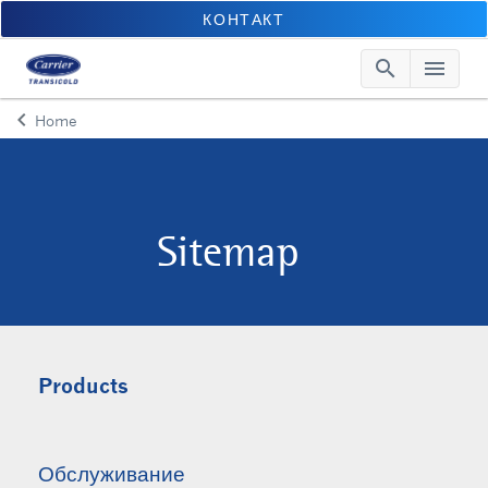
КОНТАКТ
search
menu
Searc
Me
keyboard_arrow_left
Home
Arrow back
Sitemap
Products
Обслуживание