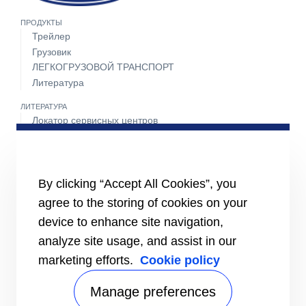
ПРОДУКТЫ
Трейлер
Грузовик
ЛЕГКОГРУЗОВОЙ ТРАНСПОРТ
Литература
ЛИТЕРАТУРА
Локатор сервисных центров
Пакет техобслуживания
Круглосуточная поддержка 24 часа 7 дней в неделю
СВЯЖИТЕСЬ С НАМИ
By clicking “Accept All Cookies”, you
Карьера
agree to the storing of cookies on your
Медиа-центр
Контакты отдела продаж
device to enhance site navigation,
analyze site usage, and assist in our
marketing efforts.
Cookie policy
Manage preferences