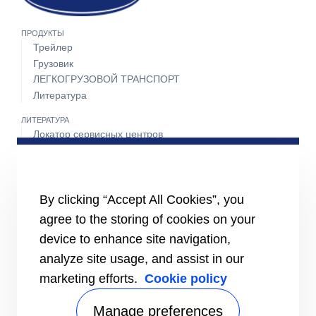
ПРОДУКТЫ
Трейлер
Грузовик
ЛЕГКОГРУЗОВОЙ ТРАНСПОРТ
Литература
ЛИТЕРАТУРА
Локатор сервисных центров
Пакет техобслуживания
Круглосуточная поддержка 24 часа 7 дней в неделю
СВЯЖИТЕСЬ С НАМИ
By clicking “Accept All Cookies”, you
Карьера
agree to the storing of cookies on your
Медиа-центр
Контакты отдела продаж
device to enhance site navigation,
analyze site usage, and assist in our
marketing efforts.
Cookie policy
Manage preferences