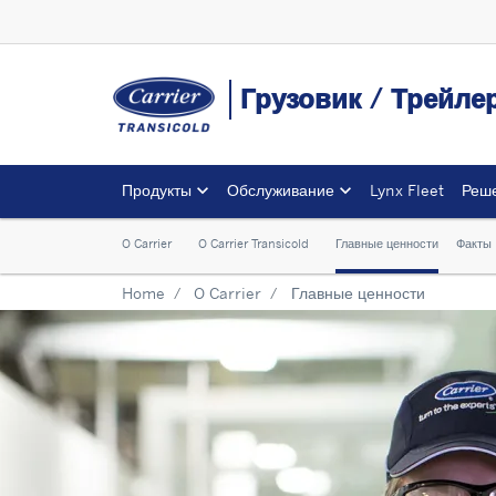
Грузовик / Трейл
Продукты
Обслуживание
Lynx Fleet
Реш
O Carrier
O Carrier Transicold
Главные ценности
Факты
Home
O Carrier
Главные ценности