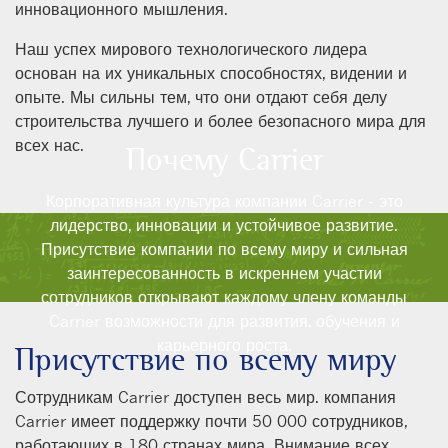
инновационного мышления.
Наш успех мирового технологического лидера
основан на их уникальных способностях, видении и
опыте. Мы сильны тем, что они отдают себя делу
строительства лучшего и более безопасного мира для
всех нас.
Почему Carrier
Корпоративная культура компании Carrier - это
лидерство, инновации и устойчивое развитие.
Присутствие компании по всему миру и сильная
заинтересованность в искреннем участии
сотрудников открывают каждому члену команды
Carrier возможности для развития, обучения и
карьерного роста.
Присутствие по всему миру
Сотрудникам Carrier доступен весь мир. компания
Carrier имеет поддержку почти 50 000 сотрудников,
работающих в 180 странах мира. Внимание всех