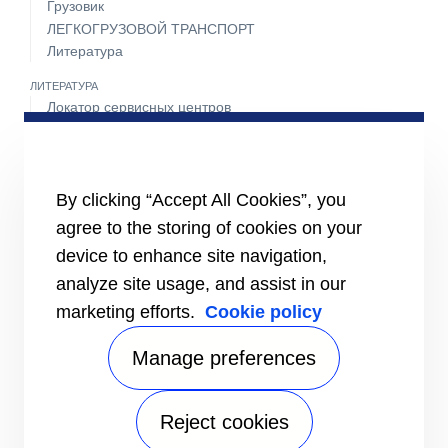
Грузовик
ЛЕГКОГРУЗОВОЙ ТРАНСПОРТ
Литература
ЛИТЕРАТУРА
Локатор сервисных центров
Пакет техобслуживания
Круглосуточная поддержка 24 часа 7 дней в неделю
СВЯЖИТЕСЬ С НАМИ
By clicking “Accept All Cookies”, you
Карьера
agree to the storing of cookies on your
Медиа-центр
Контакты отдела продаж
device to enhance site navigation,
analyze site usage, and assist in our
marketing efforts.
Cookie policy
Manage preferences
Reject cookies