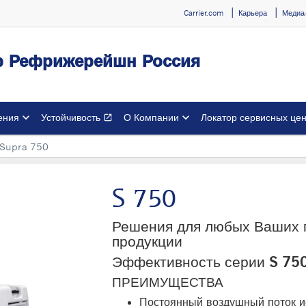
Carrier.com
Карьера
Медиа
ер Рефрижерейшн Россия
ения
Устойчивость
О Компании
Локатор сервисных це
open_in_new
Открывается в новом окне
Supra 750
S 750
Решения для любых Ваших п
продукции
Эффективность серии S 75
ПРЕИМУЩЕСТВА
Постоянный воздушный поток и