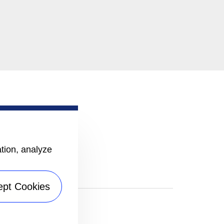
ation, analyze
ept Cookies
k Up
|
Карта сайта