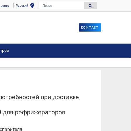
Поиск
edit_location
search
-центр
Русский
Выберите ваше местоположение
Search for
КОНТАКТ
нтров
отребностей при доставке
0 для рефрижераторов
спарителя