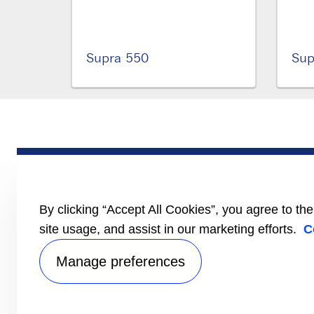
Supra 550
Sup
ПРОДУКТЫ
Трейлер
Грузовик
ЛЕГКОГРУЗОВОЙ
By clicking “Accept All Cookies”, you agree to th
ТРАНСПОРТ
Литература
site usage, and assist in our marketing efforts.
C
Manage preferences
Уведомление о к