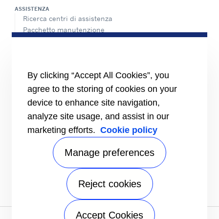
ASSISTENZA
Ricerca centri di assistenza
Pacchetto manutenzione
Assistenza 24 ore, 7 giorni su 7
CONTATTI
Carriere
By clicking “Accept All Cookies”, you
Centro Media
agree to the storing of cookies on your
Contatti commerciali
Indice di uguaglianza di genere
device to enhance site navigation,
analyze site usage, and assist in our
marketing efforts.
Cookie policy
Manage preferences
Reject cookies
Accept Cookies