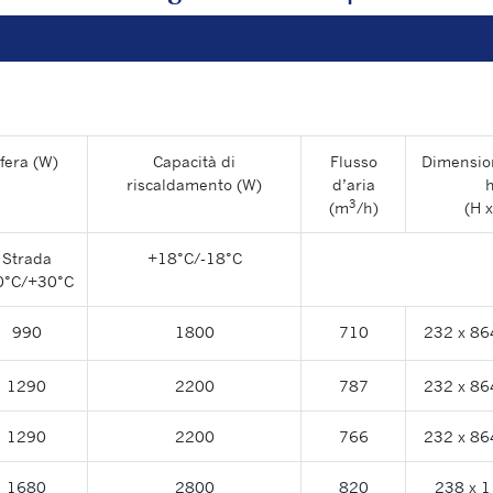
ifera (W)
Capacità di
Flusso
Dimension
riscaldamento (W)
d’aria
h
3
(m
/h)
(H x
Strada
+18°C/-18°C
0°C/+30°C
990
1800
710
232 x 86
1290
2200
787
232 x 86
1290
2200
766
232 x 86
1680
2800
820
238 x 1