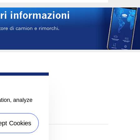
ri informazioni
atore di camion e rimorchi.
ation, analyze
ept Cookies
sito