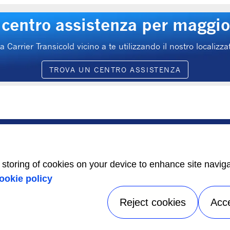
o centro assistenza per maggio
 Carrier Transicold vicino a te utilizzando il nostro localizz
TROVA UN CENTRO ASSISTENZA
ASSISTENZA
CONTATTI
Ricerca centri di
Carriere
assistenza
Centro Media
Pacchetto
Contatti commerciali
e storing of cookies on your device to enhance site navig
manutenzione
Indice di
Assistenza 24 ore, 7
ookie policy
uguaglianza di
giorni su 7
genere
Reject cookies
Acc
ormativa sulla privacy
|
Termini di utilizzo
|
Speak Up
|
Mappa del 
A Carrier Company