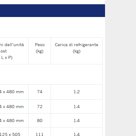
i dell’unità
Peso
Carica di refrigerante
ost
(kg)
(kg)
 L x P)
4 x 480 mm
74
1.2
4 x 480 mm
72
1.4
4 x 480 mm
80
1.4
125 x 505
111
1.4