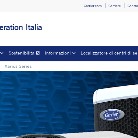
Carrier.com
Carriere
Centr
eration Italia
Sostenibilità
Informazioni
Localizzatore di centri di se
open_in_new
Apre in una nuova finestra
Xarios Series