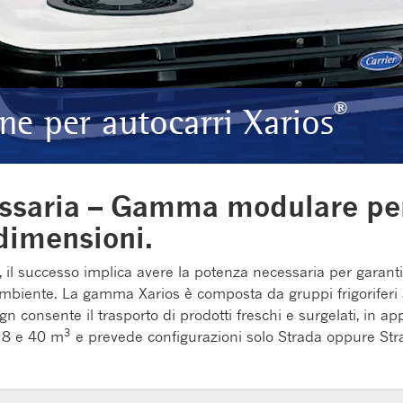
®
one per autocarri Xarios
essaria – Gamma modulare per 
 dimensioni.
, il successo implica avere la potenza necessaria per garantir
l’ambiente. La gamma Xarios è composta da gruppi frigoriferi
sign consente il trasporto di prodotti freschi e surgelati, in 
3
a 8 e 40 m
e prevede configurazioni solo Strada oppure Str