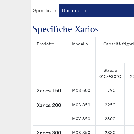
Specifiche
Documenti
Specifiche Xarios
Prodotto
Modello
Capacità frigor
Strada
0°C/+30°C
-2
Xarios 150
MXS 600
1790
Xarios 200
MXS 850
2250
MXV 850
2300
Xarios 300
MXS 850
2880