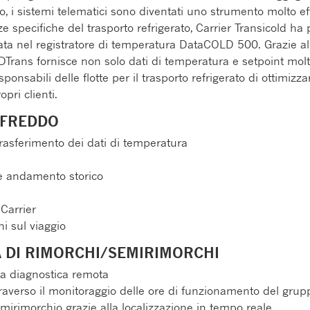
o, i sistemi telematici sono diventati uno strumento molto ef
e specifiche del trasporto refrigerato, Carrier Transicold h
ata nel registratore di temperatura DataCOLD 500. Grazie al
Trans fornisce non solo dati di temperatura e setpoint molto
onsabili delle flotte per il trasporto refrigerato di ottimizza
pri clienti.
 FREDDO
asferimento dei dati di temperatura
e andamento storico
Carrier
ni sul viaggio
A DI RIMORCHI/SEMIRIMORCHI
la diagnostica remota
averso il monitoraggio delle ore di funzionamento del grupp
mirimorchio grazie alla localizzazione in tempo reale