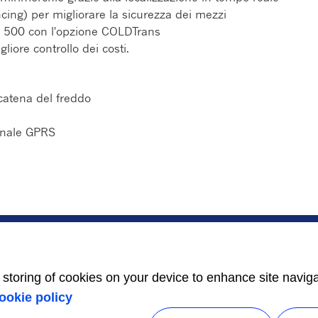
ncing) per migliorare la sicurezza dei mezzi
D 500 con l'opzione COLDTrans
liore controllo dei costi.
 catena del freddo
egnale GPRS
ASSISTENZA
CONTATTI
Ricerca centri di
Carriere
assistenza
Centro Media
Pacchetto
Contatti commerciali
e storing of cookies on your device to enhance site navig
manutenzione
Indice di
Assistenza 24 ore, 7
ookie policy
uguaglianza di
giorni su 7
genere