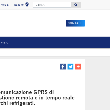
CERCA
edit_location
search
o Media
Italiano
Seleziona la tua 
Search for
CONTATTI
rvizio
comunicazione GPRS di
tione remota e in tempo reale
chi refrigerati.