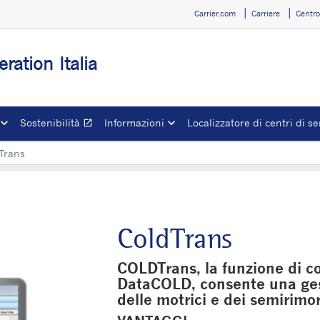
Carrier.com
Carriere
Centr
eration Italia
Sostenibilità
Informazioni
Localizzatore di centri di se
open_in_new
Apre in una nuova finestra
Trans
ColdTrans
COLDTrans, la funzione di 
DataCOLD, consente una ges
delle motrici e dei semirimor