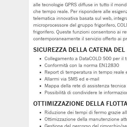
alle tecnologie GPRS diffuse in tutto il mond
che tempo reale. Per rispondere alle esigenz
telematica innovativa basata sul web, integr
microprocessore del gruppo frigorifero, COLD
frigorifero. Queste funzioni consentono ai resp
contemporaneamente il servizio offerto ai pro
SICUREZZA DELLA CATENA DEL
Collegamento a DataCOLD 500 per il tr
Conformità con la norma EN12830
Report di temperatura in tempo reale 
Allarmi via SMS ed e-mail
Mappa della rete di assistenza tecnica 
Possibilità di condividere le informazio
OTTIMIZZAZIONE DELLA FLOTT
Riduzione dei tempi di fermo grazie al
Ottimizzazione della manutenzione attr
Gestione del percorso del rimorchio/se