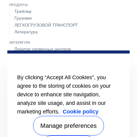
ПРОДУКТЫ
Трейлер
Грузовик
ЛЕГКОГРУЗОВОЙ ТРАНСПОРТ
Литература
ЛИТЕРАТУРА
Локатор сервисных центров
Пакет техобслуживания
Круглосуточная поддержка 24 часа 7 дней в неделю
СВЯЖИТЕСЬ С НАМИ
By clicking “Accept All Cookies”, you
Карьера
agree to the storing of cookies on your
Медиа-центр
Контакты отдела продаж
device to enhance site navigation,
analyze site usage, and assist in our
marketing efforts.
Cookie policy
Manage preferences