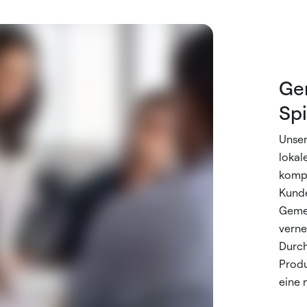
Ge
Spi
Unser
lokal
kompr
Kunde
Gemei
verne
Durch
Produ
eine 