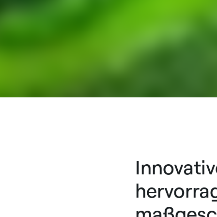
Innovati
hervorra
maßgesch