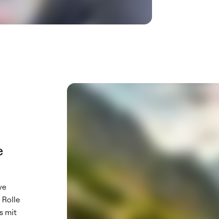
e
ve
 Rolle
s mit