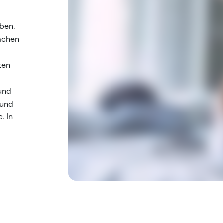
ben.
achen
ten
und
rund
. In