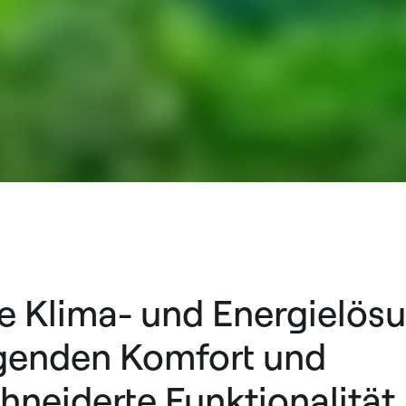
ve Klima- und Energielös
genden Komfort und
neiderte Funktionalität.