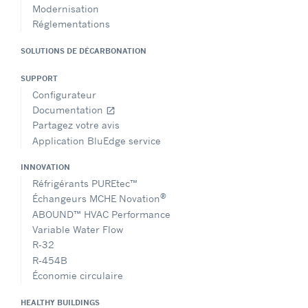
Modernisation
Réglementations
SOLUTIONS DE DÉCARBONATION
SUPPORT
Configurateur
Documentation
open_in_new
Partagez votre avis
Application BluEdge service
INNOVATION
Réfrigérants PUREtec™
®
Échangeurs MCHE Novation
ABOUND™ HVAC Performance
Variable Water Flow
R-32
R-454B
Économie circulaire
HEALTHY BUILDINGS