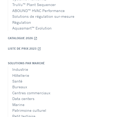
TruVu™ Plant Sequencer
ABOUND™ HVAC Performance
Solutions de régulation sur-mesure
Régulation
Aquasmart™ Evolution
CATALOGUE 2026
open_in_new
LISTE DE PRIX 2023
open_in_new
SOLUTIONS PAR MARCHÉ
Industrie
Hôtellerie
Santé
Bureaux
Centres commerciaux
Data centers
Marine
Patrimoine culturel
Petit tertiaire