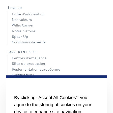
À PROPOS
Fiche d'information
Nos valeurs
Willis Carrier
Notre histoire
Speak Up
Conditions de vente
CARRIER EN EUROPE
Centres d'excellence
Sites de production
Réglementation européenne
Certifications
Nos références
#MasteringEfficiency
Nos implantations en Europe
By clicking “Accept All Cookies”, you
RESSOURCES
agree to the storing of cookies on your
Brochures
device to enhance site navigation,
Vidéos