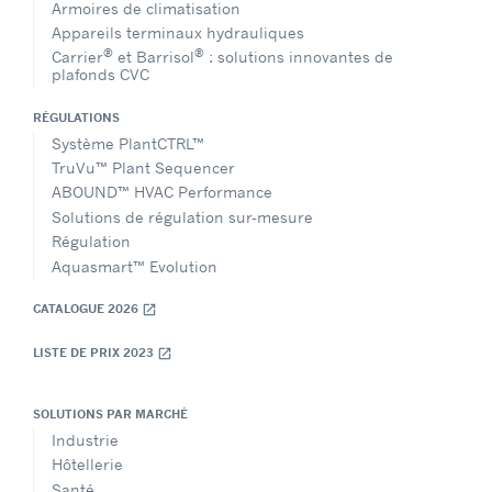
Armoires de climatisation
Appareils terminaux hydrauliques
®
®
Carrier
et Barrisol
: solutions innovantes de
plafonds CVC
RÉGULATIONS
Système PlantCTRL™
TruVu™ Plant Sequencer
ABOUND™ HVAC Performance
Solutions de régulation sur-mesure
Régulation
Aquasmart™ Evolution
CATALOGUE 2026
open_in_new
LISTE DE PRIX 2023
open_in_new
SOLUTIONS PAR MARCHÉ
Industrie
Hôtellerie
Santé