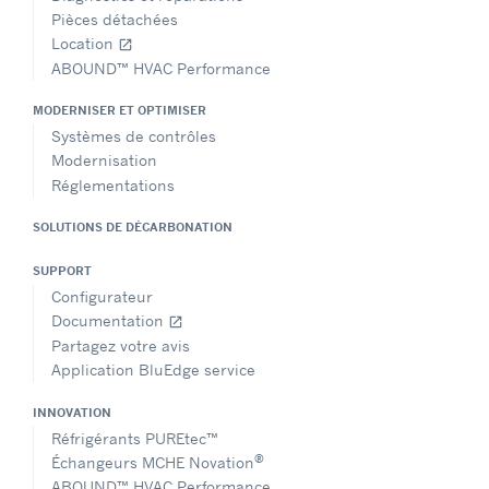
Pièces détachées
Location
open_in_new
ABOUND™ HVAC Performance
MODERNISER ET OPTIMISER
Systèmes de contrôles
Modernisation
Réglementations
SOLUTIONS DE DÉCARBONATION
SUPPORT
Configurateur
Documentation
open_in_new
Partagez votre avis
Application BluEdge service
INNOVATION
Réfrigérants PUREtec™
®
Échangeurs MCHE Novation
ABOUND™ HVAC Performance