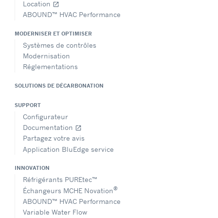
Location
open_in_new
ABOUND™ HVAC Performance
MODERNISER ET OPTIMISER
Systèmes de contrôles
Modernisation
Réglementations
SOLUTIONS DE DÉCARBONATION
SUPPORT
Configurateur
Documentation
open_in_new
Partagez votre avis
Application BluEdge service
INNOVATION
Réfrigérants PUREtec™
®
Échangeurs MCHE Novation
ABOUND™ HVAC Performance
Variable Water Flow