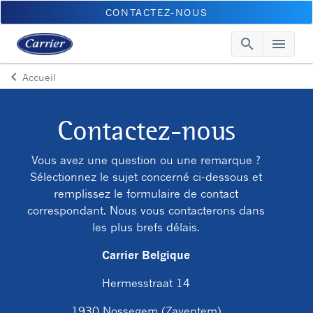
CONTACTEZ-NOUS
search
menu
Searc
Me
keyboard_arrow_left
Accueil
Arrow back
Contactez-nous
Vous avez une question ou une remarque ?
Sélectionnez le sujet concerné ci-dessous et
remplissez le formulaire de contact
correspondant. Nous vous contacterons dans
les plus brefs délais.
Carrier Belgique
Hermesstraat 14
1930 Nossegem (Zaventem)