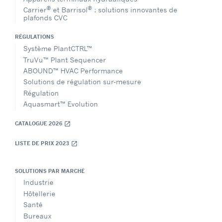
®
®
Carrier
et Barrisol
: solutions innovantes de
plafonds CVC
RÉGULATIONS
Système PlantCTRL™
TruVu™ Plant Sequencer
ABOUND™ HVAC Performance
Solutions de régulation sur-mesure
Régulation
Aquasmart™ Evolution
CATALOGUE 2026
open_in_new
LISTE DE PRIX 2023
open_in_new
SOLUTIONS PAR MARCHÉ
Industrie
Hôtellerie
Santé
Bureaux