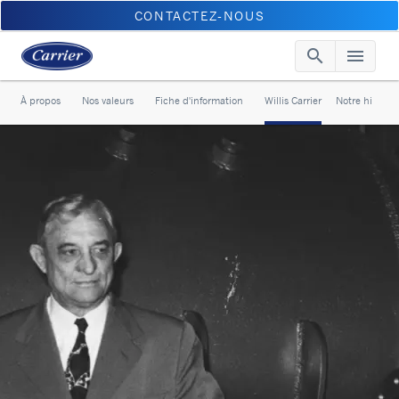
CONTACTEZ-NOUS
search
menu
Searc
Me
À propos
Nos valeurs
Fiche d'information
Willis Carrier
Notre histoire