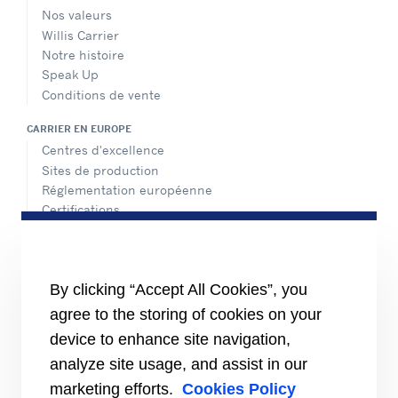
Nos valeurs
Willis Carrier
Notre histoire
Speak Up
Conditions de vente
CARRIER EN EUROPE
Centres d'excellence
Sites de production
Réglementation européenne
Certifications
Nos références
#MasteringEfficiency
Nos implantations en Europe
By clicking “Accept All Cookies”, you
RESSOURCES
agree to the storing of cookies on your
Brochures
device to enhance site navigation,
Vidéos
analyze site usage, and assist in our
INFORMATIONS POUR
marketing efforts.
Cookies Policy
Les fournisseurs