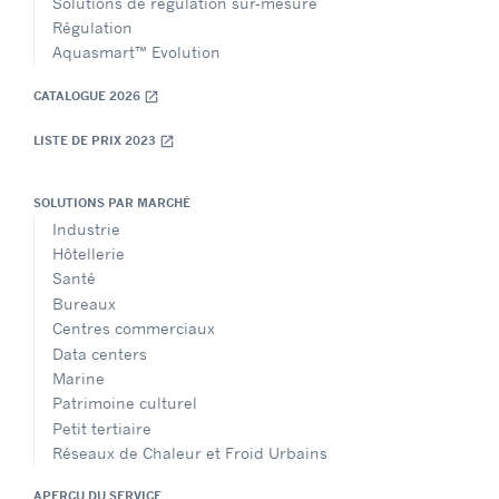
Solutions de régulation sur-mesure
Régulation
Aquasmart™ Evolution
CATALOGUE 2026
open_in_new
LISTE DE PRIX 2023
open_in_new
SOLUTIONS PAR MARCHÉ
Industrie
Hôtellerie
Santé
Bureaux
Centres commerciaux
Data centers
Marine
Patrimoine culturel
Petit tertiaire
Réseaux de Chaleur et Froid Urbains
APERÇU DU SERVICE