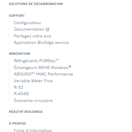
SOLUTIONS DE DÉCARBONATION
SUPPORT
Configurateur
Documentation
open_in_new
Partagez votre avis
Application BluEdge service
INNOVATION
Réfrigérants PUREtec™
®
Échangeurs MCHE Novation
ABOUND™ HVAC Performance
Variable Water Flow
R-32
R-454B
Économie circulaire
HEALTHY BUILDINGS
À PROPOS
Fiche d'information