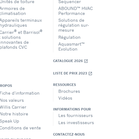
Unités de toiture
Sequencer
Armoires de
ABOUND™ HVAC
climatisation
Performance
Appareils terminaux
Solutions de
hydrauliques
régulation sur-
mesure
®
®
Carrier
et Barrisol
: solutions
Régulation
innovantes de
Aquasmart™
plafonds CVC
Evolution
CATALOGUE 2026
open_in_new
LISTE DE PRIX 2023
open_in_new
RESSOURCES
PROPOS
Brochures
Fiche d'information
Vidéos
Nos valeurs
Willis Carrier
INFORMATIONS POUR
Notre histoire
Les fournisseurs
Speak Up
Les investisseurs
Conditions de vente
CONTACTEZ-NOUS