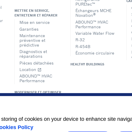
CA
PUREtec™
l
Échangeurs MCHE
METTRE EN SERVICE,
®
Novation
ENTRETENIR ET RÉPARER
ur
ABOUND™ HVAC
Mise en service
Performance
Garanties
Variable Water Flow
Maintenance
R-32
préventive et
prédictive
R-454B
Diagnostics et
Économie circulaire
réparations
Pièces détachées
HEALTHY BUILDINGS
Location
open_in_new
ABOUND™ HVAC
Performance
MODERNISER ET OPTIMISER
Systèmes de
contrôles
Modernisation
Réglementations
e storing of cookies on your device to enhance site navig
ookies Policy
SOLUTIONS DE