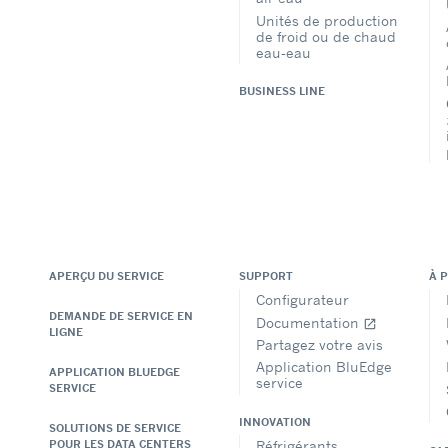
Unités de production
de froid ou de chaud
eau-eau
BUSINESS LINE
APERÇU DU SERVICE
SUPPORT
À 
Configurateur
DEMANDE DE SERVICE EN
Documentation
open_in_new
LIGNE
Partagez votre avis
Application BluEdge
APPLICATION BLUEDGE
service
SERVICE
INNOVATION
SOLUTIONS DE SERVICE
Réfrigérants
POUR LES DATA CENTERS