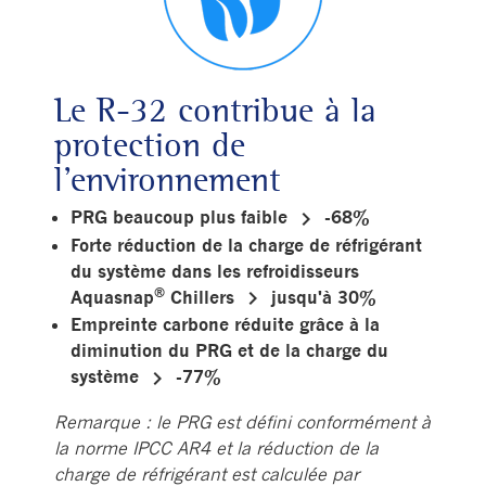
Le R-32 contribue à la
protection de
l’environnement
keyboard_arrow_right
PRG beaucoup plus faible
-68%
Forte réduction de la charge de réfrigérant
du système dans les refroidisseurs
®
keyboard_arrow_right
Aquasnap
Chillers
jusqu'à 30%
Empreinte carbone réduite grâce à la
diminution du PRG et de la charge du
keyboard_arrow_right
système
-77%
Remarque : le PRG est défini conformément à
la norme IPCC AR4 et la réduction de la
charge de réfrigérant est calculée par