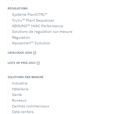
RÉGULATIONS
Système PlantCTRL™
TruVu™ Plant Sequencer
ABOUND™ HVAC Performance
Solutions de régulation sur-mesure
Régulation
Aquasmart™ Evolution
CATALOGUE 2026
open_in_new
LISTE DE PRIX 2023
open_in_new
SOLUTIONS PAR MARCHÉ
Industrie
Hôtellerie
Santé
Bureaux
Centres commerciaux
Data centers