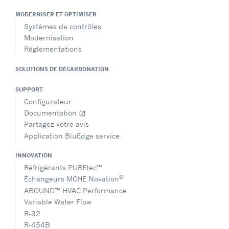
MODERNISER ET OPTIMISER
Systèmes de contrôles
Modernisation
Réglementations
SOLUTIONS DE DÉCARBONATION
SUPPORT
Configurateur
Documentation
open_in_new
Partagez votre avis
Application BluEdge service
INNOVATION
Réfrigérants PUREtec™
®
Échangeurs MCHE Novation
ABOUND™ HVAC Performance
Variable Water Flow
R-32
R-454B