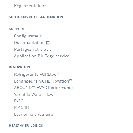
Réglementations
SOLUTIONS DE DÉCARBONATION
SUPPORT
Configurateur
Documentation
open_in_new
Partagez votre avis
Application BluEdge service
INNOVATION
Réfrigérants PUREtec™
®
Échangeurs MCHE Novation
ABOUND™ HVAC Performance
Variable Water Flow
R-32
R-454B
Économie circulaire
HEALTHY BUILDINGS