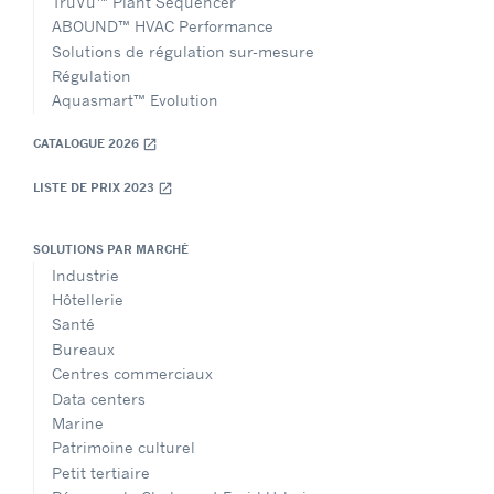
TruVu™ Plant Sequencer
ABOUND™ HVAC Performance
Solutions de régulation sur-mesure
Régulation
Aquasmart™ Evolution
CATALOGUE 2026
open_in_new
LISTE DE PRIX 2023
open_in_new
SOLUTIONS PAR MARCHÉ
Industrie
Hôtellerie
Santé
Bureaux
Centres commerciaux
Data centers
Marine
Patrimoine culturel
Petit tertiaire