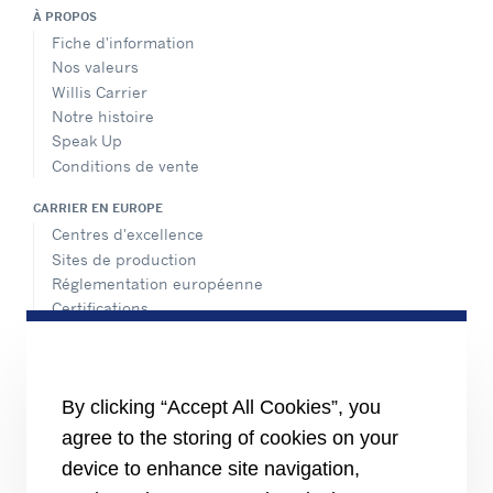
À PROPOS
Fiche d'information
Nos valeurs
Willis Carrier
Notre histoire
Speak Up
Conditions de vente
CARRIER EN EUROPE
Centres d'excellence
Sites de production
Réglementation européenne
Certifications
Nos références
#MasteringEfficiency
Nos implantations en Europe
By clicking “Accept All Cookies”, you
RESSOURCES
agree to the storing of cookies on your
Brochures
device to enhance site navigation,
Vidéos