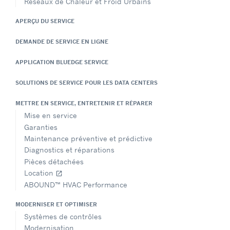
Réseaux de Chaleur et Froid Urbains
APERÇU DU SERVICE
DEMANDE DE SERVICE EN LIGNE
APPLICATION BLUEDGE SERVICE
SOLUTIONS DE SERVICE POUR LES DATA CENTERS
METTRE EN SERVICE, ENTRETENIR ET RÉPARER
Mise en service
Garanties
Maintenance préventive et prédictive
Diagnostics et réparations
Pièces détachées
Location
open_in_new
ABOUND™ HVAC Performance
MODERNISER ET OPTIMISER
Systèmes de contrôles
Modernisation