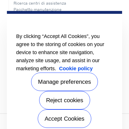
Ricerca centri di assistenza
Pacchetto manutenzione
Assistenza 24 ore, 7 giorni su 7
CONTATTI
Carriere
By clicking “Accept All Cookies”, you
Centro Media
agree to the storing of cookies on your
Contatti commerciali
Indice di uguaglianza di genere
device to enhance site navigation,
analyze site usage, and assist in our
marketing efforts.
Cookie policy
Manage preferences
Reject cookies
Accept Cookies
Informativa sulla privacy
|
Termini di utilizzo
|
Speak Up
|
Mappa del sito