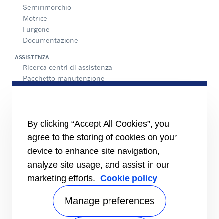
Semirimorchio
Motrice
Furgone
Documentazione
ASSISTENZA
Ricerca centri di assistenza
Pacchetto manutenzione
Assistenza 24 ore, 7 giorni su 7
CONTATTI
Carriere
By clicking “Accept All Cookies”, you
Centro Media
agree to the storing of cookies on your
Contatti commerciali
Indice di uguaglianza di genere
device to enhance site navigation,
analyze site usage, and assist in our
marketing efforts.
Cookie policy
Manage preferences