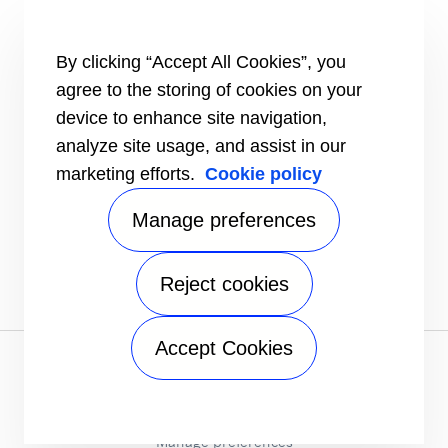
CONTATTI
Carriere
By clicking “Accept All Cookies”, you
Centro Media
agree to the storing of cookies on your
Contatti commerciali
Indice di uguaglianza di genere
device to enhance site navigation,
analyze site usage, and assist in our
marketing efforts.
Cookie policy
Manage preferences
Reject cookies
Accept Cookies
Informativa sulla privacy
|
Termini di utilizzo
|
Speak Up
|
Mappa del sito
A Carrier Company
©2026 Carrier. All Rights Reserved.
Manage preferences