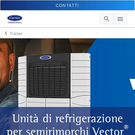
CONTATTI
search
menu
Searc
Me
keyboard_arrow_left
Trailer
Arrow back
Unità di refrigerazione
®
per semirimorchi Vector