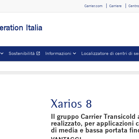
Carrier.com
Carriere
Centr
eration Italia
Sostenibilità
Informazioni
Localizzatore di centri di se
open_in_new
Apre in una nuova finestra
Xarios 8
Il gruppo Carrier Transicold
realizzato, per applicazioni
di media e bassa portata fi