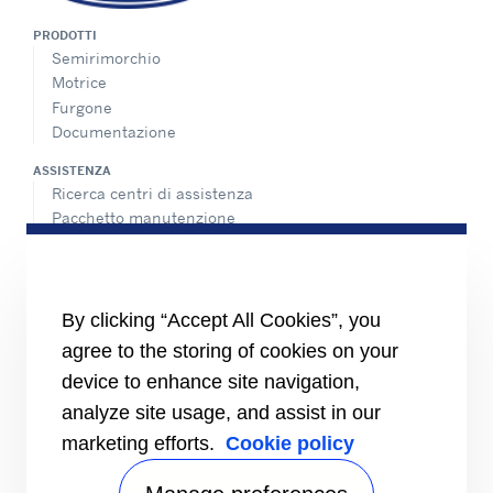
PRODOTTI
Semirimorchio
Motrice
Furgone
Documentazione
ASSISTENZA
Ricerca centri di assistenza
Pacchetto manutenzione
Assistenza 24 ore, 7 giorni su 7
CONTATTI
Carriere
By clicking “Accept All Cookies”, you
Centro Media
agree to the storing of cookies on your
Contatti commerciali
Indice di uguaglianza di genere
device to enhance site navigation,
analyze site usage, and assist in our
marketing efforts.
Cookie policy