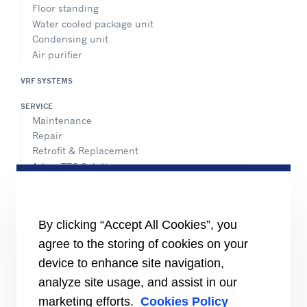
Floor standing
Water cooled package unit
Condensing unit
Air purifier
VRF SYSTEMS
SERVICE
Maintenance
Repair
Retrofit & Replacement
AdvanTEC Solutions
HEALTHY BUILDINGS
CONNECT
By clicking “Accept All Cookies”, you
Send an Inquiry
agree to the storing of cookies on your
Carrier Branches and Regional Office
device to enhance site navigation,
Find a dealer
analyze site usage, and assist in our
SUPPORT
marketing efforts.
Cookies Policy
Register Warranty
open_in_new