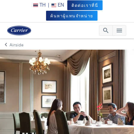
TH
|
EN
ติดต่อเราที่นี่
ค้นหาผู้แทนจำหน่าย
search
menu
Searc
Me
keyboard_arrow_left
Airside
Arrow back