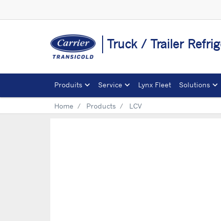
Truck / Trailer Refri
Produits
Service
Lynx Fleet
Solutions
Home
Products
LCV