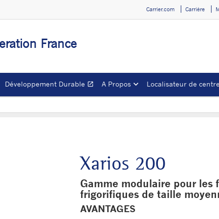
Carrier.com
Carrière
M
geration France
Développement Durable
A Propos
Localisateur de centre
open_in_new
Ouvrir dans une nouve
Xarios 200
Gamme modulaire pour les fo
frigorifiques de taille moye
AVANTAGES